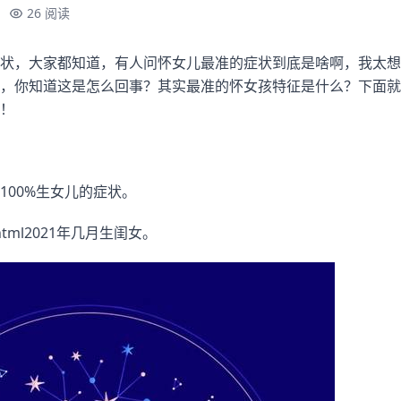
26 阅读
状，大家都知道，有人问怀女儿最准的症状到底是啥啊，我太想
，你知道这是怎么回事？其实最准的怀女孩特征是什么？下面就
！
100%生女儿的症状。
on/.html2021年几月生闺女。