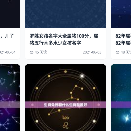
，儿子
罗姓女孩名字大全属猪100分，属
82年
猪五行木多水少女孩名字
82年
021-06-04
45 阅读
2021-06-03
48 阅