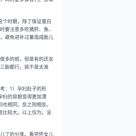
这个时期，除了保证蛋白
时要注意多吃猪肝、鱼、
，避免进补过量造成胎儿
很多的斑，但是有的还女
三胎都行，就不是太准
考：1）孕妇肚子的形
孕妇的容貌变得更加漂
别也相同，反之则相反。
性比较大。以上仅为，没
儿了的分享。看完怀女儿