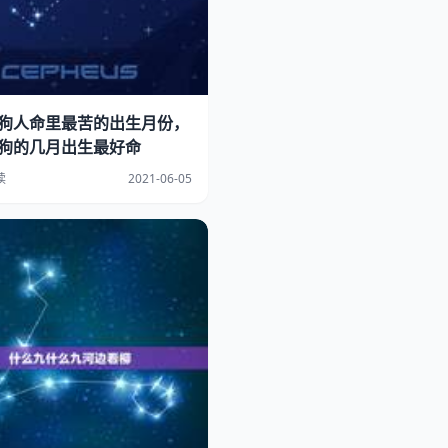
属狗人命里最苦的出生月份，
属狗的几月出生最好命
读
2021-06-05