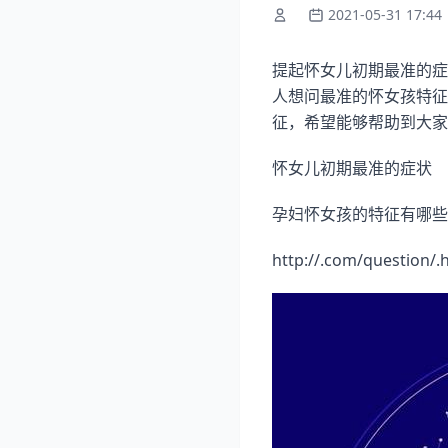
2021-05-31 17:44
提起怀女儿初期最准的症
人想问最准的怀女孩特征
征，希望能够帮助到大家
怀女儿初期最准的症状
孕妇怀女孩的特征有哪些
http://.com/questi