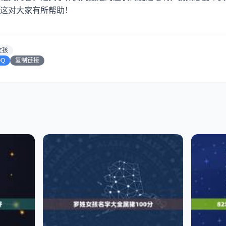
这对大家有所帮助！
女孩
QQ
复制链接