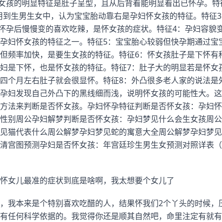
怀女孩的明显特征是肚子呈型，且从后背看能明显看出已怀孕。特
用到生男生女中，认为宝宝胎动靠右是孕妇怀女孩的特征。特征
妇怀孕后慢慢变的喜欢吃辣，是怀女孩的症状。特征4：孕妇容貌
孕妇怀女孩的特征之一。特征5：宝宝胎心较弱但快孕期通过宝
但频率加快，是要生女孩的特征。特征6：怀女孩肚子是下怀有
妇是下怀，也是怀女孩的特征。特征7：肚子大的明显若是怀女
四个月左右肚子就会很显怀。特征8：外凸很多老人家的说法是
孕妇发现自己外凸下的黑线细而浅，说明怀女孩的可能性大。这
方法来判断是否怀女孩。孕妇怀孕特征判断是否怀女孩：孕妇怀
性别周公孕妇解梦判断是否怀女孩：孕妇梦见什么会生女孩周公
见猫代表什么周公解梦孕妇梦见蛇的寓意大全周公解梦孕妇梦见
清宫图预测孕妇是否怀女孩：年宫廷珍生男生女预测对照详表（
怀女儿最准的症状到底是啥啊，我太想要个女儿了
，我本来是个特别喜欢吃醋的人，结果怀我们2个丫头的时候，
有任何科学依据的。我觉得你还是顺其自然吧，命里注定有就有