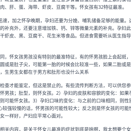
肉、肝、蛋、海带、虾皮、豆腐干等。怀女孩有32特征最准。
迅速，加之怀孕晚期，孕妇还要为分娩、哺乳储备足够的能量。
的补充外，还要注意增加铁、钙、锌等微量元素的补充。孕妇此
干虾皮、黑、豆腐干、花生米等食品。但进食需要听从医生指导
同，怀女孩男孩没有特别的最准特征，有的怀男孩脸上会起斑，
圆或是肚子尖，可能第一胎的时候会比较准一些，如果二胎或是
，生男生女都在于男方和肚形也没什么关系
检查才能鉴定，但这是禁止的。有些流传判断方法，可以供您参
怀男孩；肚型，则怀女孩。2）孕妇的皮肤和容貌的变化：如果
则可能怀女孩。3）孕妇口味的变化：与之前的口味相同，则性
心较强较慢的话，怀男孩的可能性较大；反之则是怀女孩的可能
女一样好，产妇应平常心面对。
相关内容，是关于怀女儿最准的症状到底是啥啊，我太想要个女