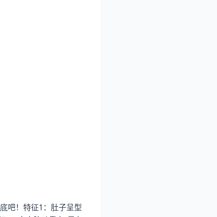
底吧！特征1：肚子呈型