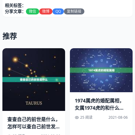
相关标签：
分享文章：
微信
微博
QQ
复制链接
推荐
1974属虎的婚配属相，
女属1974虎的和什么属
相最配
25 阅读
2021-08-06
查查自己的前世是什么，
怎样可以查自己前世发生
好的，我这边正在整理答案，你稍等一下[回答]
的事情 和前世自己是谁