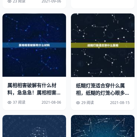
23 阅读
2021-09-06
男人吉利招财霸气网名
可以选择叫富贵有余，这个名字是特别特别好的，可以招
财，而且可以兴旺，特别特别棒，建议你起这个名字吧，网
名很好[回答]
2、男生招财聚财网名:好听又聚财的名字
姿苹亿澜含菁萌婕晔雪
玥雅琴姿婉婧秋真盈美男人吉利招财霸气网名。
属相相害破解有什么材
纸糊灯笼适合穿什么属
料，急急急！属相相害，
相，纸糊的灯笼心眼多打
玥清雅娅锦沁苏婷菲莉
求破解！
一生肖属相
37 阅读
2021-08-06
29 阅读
2021-08-15
钰钧毓洁姣紫轩雅琳笑
翌函繁梧佳语瑜钰丁锟