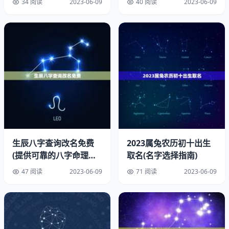
34 阅读
2023-06-09
40 阅读
2023-06-09
它们代表着一个人的命运。姻缘则是指婚姻的缘分。生辰八
字对姻缘的影响主要体现在五行缺失和相生相克上。比如，
如果一个人的五行中缺失了金，他的配偶拥有金属性，这样
才能相生相克，达到平衡。
三、如何根据生辰八字预测自己的姻缘？
1.了解自己的八字
需要了解自己的八字。通过八字可以了解自己的五行属性和
命运走向。
生辰八字查询改名免费
2023属兔农历初十出生
(提供可靠的八字命理分
取名(名字选择指南)
2.根据五行相生相克，选择适合自己的配偶
析服务)
47 阅读
2023-06-09
71 阅读
2023-06-09
根据五行相生相克，选择适合自己的配偶。比如，的五行中
缺失了木，你找一个五行属性为木的配偶。
3.观察自己的命盘和对方的命盘是否相配