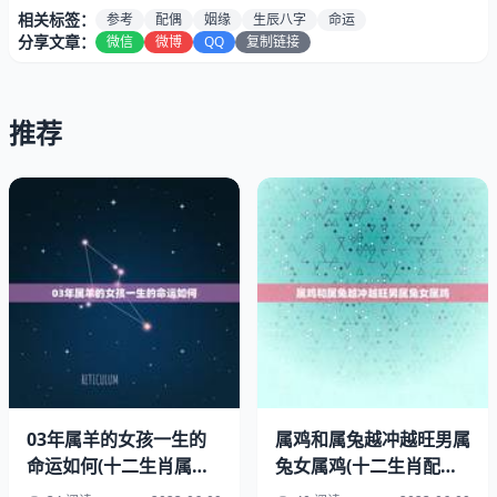
相关标签：
参考
配偶
姻缘
生辰八字
命运
分享文章：
微信
微博
QQ
复制链接
推荐
在互联网时代，免费算生辰八字的方式已经非常多了，比如
手机APP、网页等。其中最为常用的就是生辰八字算命网
站。这些网站一般都很简单易懂，只需要输入自己的出生日
期、出生时间和出生地点，就可以免费算出自己的生辰八
字。
二、生辰八字与姻缘有什么关系？
03年属羊的女孩一生的
属鸡和属兔越冲越旺男属
命运如何(十二生肖属羊
兔女属鸡(十二生肖配对
生辰八字中的“八字”是指年、月、日、时的天干地支组合。
女性运势介绍)
的奇妙性格分析)