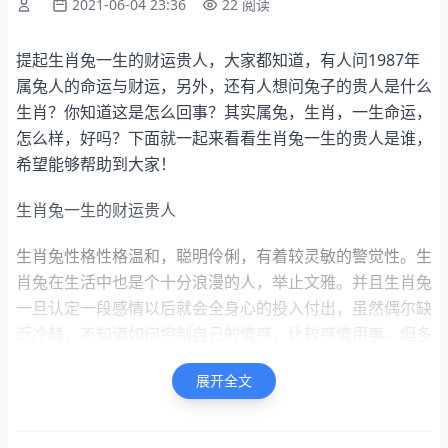
2021-06-04 23:36
22 阅读
提起生肖兔一生的财运贵人，大家都知道，有人问1987年
属兔人的命运与财运，另外，还有人想问兔子的贵人是什么
生肖？你知道这是怎么回事？其实属兔，生肖，一生命运，
怎么样，好吗？下面就一起来看看生肖兔一生的贵人是谁，
希望能够帮助到大家！
生肖兔一生的财运贵人
生肖兔性格性格温和，聪明伶俐，有着较灵敏的警觉性。生
肖兔在生活中也是个十分浪漫的人，举止文雅。并且生肖兔
一旦认定一段感情以后就会全身心的投入付出，虽然偶尔缺
乏冷静，不知道如何控制自己的情感，比较感情用事。但多
数时候生肖是兔的人还是十分温暖体贴的。他们心思缜密，
展开全文
善于沟通和交际，所以人缘也特别好。生肖兔命中有两大贵
人。