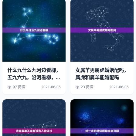
什么九什么九河边看柳，
女属羊男属虎婚姻配吗，
生肖兔的虚荣心很强，性情有时候不稳定，容易急躁，满足
五九六九，沿河看柳，七
属虎和属羊能婚配吗
于现状的时候多。但是他们意志很坚定对于生活中遇到的困
九河开，雁来是什么意思
97 阅读
2021-06-05
23 阅读
2021-06-05
难都不会放在心上，反而是属于越挫越勇的类型，越是困难
的事情他们就越想要挑战，所以在生活阅历这方面生肖兔也
有着较为丰富的体验。他们积观，幽默风趣，总是为身边人
带来欢声笑语。相比起那些喋喋不休的争吵和暗地里的勾心
斗角，他们更向往平静的生活。