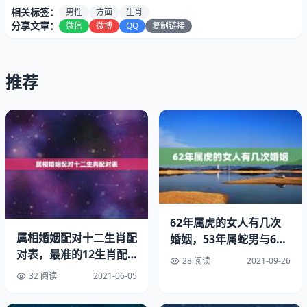
生肖是兔的人不善与人争斗，生活中谦虚礼让。为人和善，
相关标签：
男性
方面
生肖
乐于助人。所以积攒了不少好人缘。做事谦虚谨慎，但是有
分享文章：
微信
微博
QQ
复制链接
十分敏锐机灵，他们缺乏进取心，这可能会招来别人的否定
和不看好。生肖兔的人表面上看起来不在意，但其实默默的
推荐
放在心上，并且自己为了这些谣言暗自努力，改变自己，让
自己往更好的方向发展。他们十分害怕麻烦，不喜欢做那些
麻烦事，在他们看来，人和人的关系是很容易被建立起来
的，维持也是一样。但前提是自己要努力成为一个有文明、
有礼貌的人。
62年属虎的女人有几次
属相婚姻配对十二生肖配
婚姻，53年属蛇男与62
对表，最准的12生肖配
年属虎女婚姻
28 阅读
2021-09-26
对表？
32 阅读
2021-06-05