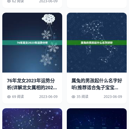
62 阅读
2023-06-09
1.下载并安装测八字算命软件，打开软件界面。
2.输入出生年月日时等八个元素，确保输入的信息准确无
误。
3.点击“测算”按钮，软件会自动计算出八字，并给出运势分
析和预测。
76年龙女2023年运势分
属兔的男孩起什么名字好
析(详解龙女属相的2023
听(推荐适合兔子宝宝的
4.阅读运势分析和预测，了解自己的命运走向和注意事项。
运势)
名字)
69 阅读
2023-06-09
35 阅读
2023-06-09
三、测八字算命软件的注意事项
使用测八字算命软件要注意以下几点：