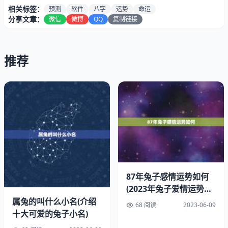
二、测八字算命软件的使用方法
相关标签：
预测
软件
八字
运势
命运
分享文章：
微信
微博
QQ
复制链接
使用测八字算命软件很简单，只需要输入自己的出生年月日
时，软件就可以自动计算出八字，并给出运势分析和预测。
具体步骤如下：
推荐
87年兔子感情运势如何
(2023年兔子爱情运势详
解)
属兔的叫什么小名(介绍
68 阅读
2023-06-09
十大可爱的兔子小名)