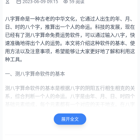
2023-06-09 09:15
59 阅读
八字算命是一种古老的中华文化，它通过人出生的年、月、
日、时的八个字，推算出一个人的命运。科技的发展，现在
已经有了测八字算命免费运势软件，可以通过输入八字，快
速准确地得出个人的运势。本文将介绍这种软件的基本、使
用方法以及注意事项，希望能够让大家更好地了解和利用这
种工具。
一、测八字算命软件的基本
测八字算命软件的基本是根据八字的阴阳五行相生相克的关
系，综合判断一个人的命运。八字是由年、月、日、时四个
基础元素组成，每个元素都有一个对应的天干地支。在八字
中，天干和地支的阴阳性质和五行属性会相互影响，形成一
展开全文
种复杂的关系。测八字算命软件通过分析这种关系，得出一
个人的五行属性、吉凶祸福等信息，并进行预测。