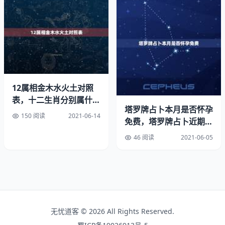
定要多注意自己的健康情况，平时注意饮食和运动养生，需
要注意在日常生活中不能过多熬夜或酗酒。
运势变差
总的来说，年出生的属牛人在47岁时运势会比较差……正所
谓“一个人倒霉的时候喝水都塞牙缝”，这一年不管做什么事
12属相金木水火土对照
情都特别的不顺利。不管是大事还是小事都是比较倒霉的，
表，十二生肖分别属什
基本上好运气全都不在。那么就会让他们每天都过得特别郁
塔罗牌占卜本月是否怀孕
么。(金木水火土)
150 阅读
2021-06-14
闷，心情也特别的不好。
免费，塔罗牌占卜近期是
否能怀孕抽到了正位的星
46 阅读
2021-06-05
73年属牛48岁婚姻状况：年属牛女婚姻命运
星
我是73年八月属牛女，老公74年八月属虎男，我们的婚姻
正处于危机当中，他背叛了我，我难以接受，他有心悔改，
不知我们还能走下去吗？
无忧道客 © 2026 All Rights Reserved.
73年女属牛，生于正月初九，申时。命运等婚姻如何