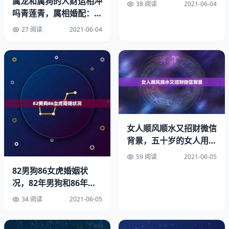
破裂的可能，这个对他们的打击也很大。73年属牛二次婚
属龙和属狗的人财运相冲
38 阅读
2021-06-04
姻在几岁。
吗青莲青，属相婚配：男
属龙和女属狗相配吗
27 阅读
2021-06-04
事业不佳73年属牛男必定二婚。
在73年出生的属牛人，性格非常坚韧，在工作上面会比较
低调，勤勤恳恳地工作，很少会去参与外界的八卦和流言。
对于周围同事的，也很少去理会。因为长期比较保守的性
格，有十足的正义感，的团队内或公司内任职就会得到比较
好的重视，但因为局势会有所变化，行业内的发展也会有所
起伏，所以事业上出现灾难的时候，会令属牛人非常难以接
女人顺风顺水又招财微信
受。
背景，五十岁的女人用什
么样的微信头像最招财今
59 阅读
2021-06-05
73年属牛47岁有一灾
做什
82男狗86女虎婚姻状
况，82年男狗和86年女
健康小凶
虎能在一起
34 阅读
2021-06-05
随着年龄逐渐加大，同时前几年又过度劳累，很大程度上
73年属牛人在47岁时，身体各方面都会出现小病小痛。一