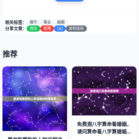
相关标签：
属牛
事业
婚姻
分享文章：
微信
微博
QQ
复制链接
推荐
年出生的属牛人，他们在47岁的时候，婚姻会变得特别不
顺利。本来他们的家庭也是特别和睦的，但是因为各方面的
压力，会给他们的家庭也带来特别大的矛盾，和很多的争
免费测八字算命看婚姻，
吵。让两个人之间出现很多裂痕，所以他们的婚姻也面临着
请问算命看八字算婚姻感
情准不准？