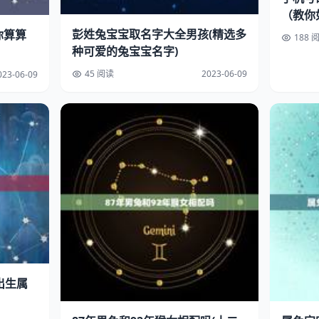
（教你
凶和评
彭姓兔宝宝取名字大全男孩(精选多
你算算
188 
种可爱的兔宝宝名字)
45 阅读
2023-06-09
023-06-09
出生属