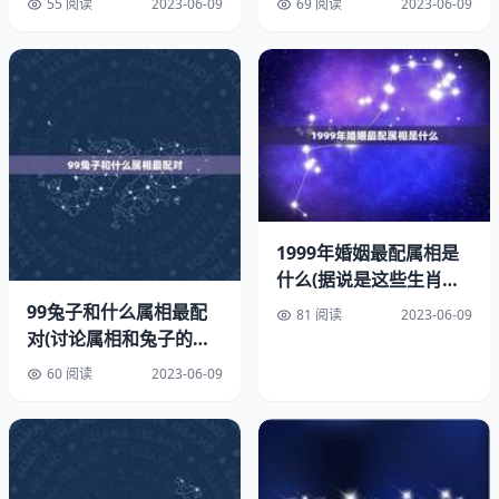
55 阅读
2023-06-09
69 阅读
2023-06-09
生辰八字是中国古代的一种算命方式，基于出生年、月、
日、时四个要素，推算出一个人的命运和性格特征。生辰八
字里面包含了天干地支、阴阳五行等概念，对于了解一个人
的性格、命运以及未来的发展方向都有很大的帮助。我们可
以利用生辰八字来了解自己的优势和劣势，从而更好地规划
自己的工作方向和发展。
三、生辰八字工作
1999年婚姻最配属相是
生辰八字工作是指通过生辰八字来了解自己适合从事哪些类
什么(据说是这些生肖最
型的工作，以及在职场中如何更好地发展自己。在生辰八字
合适结婚)
99兔子和什么属相最配
81 阅读
2023-06-09
中，不同的天干地支代表了不同的性格特征和命运走向。比
对(讨论属相和兔子的奇
如，甲木天干的人通常性格活泼、乐观、喜欢尝试新事物，
妙组合)
60 阅读
2023-06-09
适合从事创新型的工作；而庚金天干的人则比较务实、稳
重，适合从事管理型的工作。通过了解自己的生辰八字，我
们可以更好地了解自己的性格特点，从而更好地选择自己适
合的工作类型。