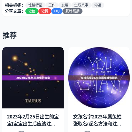
相关标签：
性格特征
工作
发展
生辰八字
命运
分享文章：
微信
微博
QQ
复制链接
推荐
通过搜索引擎或是下载相关APP，我们可以轻松找到很多提
供免费算命服务的网站和应用。这些免费算命服务一般都是
以姓名、出生年月日等基本信息为依据，通过一些算法来预
测一个人的运势和命运。这些免费算命服务的准确性并不
高，但对于一些好奇心强的人来说，还是有一定参考的。
2023年2月25日出生的宝
女孩名字2023年属兔姓
二、生辰八字
宝(宝宝出生后应该注意
张取名(起名方法和注意
的事项)
事项)