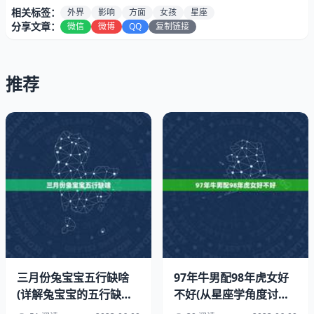
相关标签：
外界
影响
方面
女孩
星座
分享文章：
微信
微博
QQ
复制链接
推荐
1.神秘感和幻想色彩
双鱼座作为一个了神秘感和幻想色彩的星座，3月初3出生
的女孩也不例外。她们往往有着丰富的想象力和创意，能够
创造出各种神秘色彩的艺术作品或文学作品。她们也很容易
被外界的影响所感染，需要时刻保持警觉和清醒。
三月份兔宝宝五行缺啥
97年牛男配98年虎女好
(详解兔宝宝的五行缺失
不好(从星座学角度讨论
2.睿智、敏感和善良
及调节方法)
感情匹配)