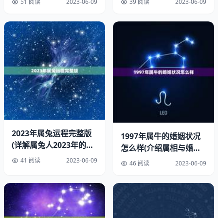
51 阅读
2023-06-09
39 阅读
2023-06-09
这个星座的女孩性格比较复杂，既有睿智和敏感的一面，也
有善良和温柔的一面。她们能够洞察事物的本质和内在的联
系，也能够感受到他人的情感和需要。她们往往是关爱他
人、善解人意的好朋友和好伴侣。
二、学业事业
1.善于发现机会
3月初3出生的女孩在学业和事业方面，往往有着不同寻常
2023年属兔运程完整版
的机遇和挑战。她们善于发现机会，抓住时机，能够在各种
1997年属牛的婚姻状况
(详解属兔人2023年的运
怎么样(介绍属相与婚姻
竞争环境中脱颖而出。她们也具有不错的创新和表达，能够
势)
关系)
41 阅读
2023-06-09
在各种领域中展现自己的才华。
46 阅读
2023-06-09
2.面对挑战需要勇气和智慧
命运并非一帆风顺，3月初3出生的女孩也会遇到各种挑战