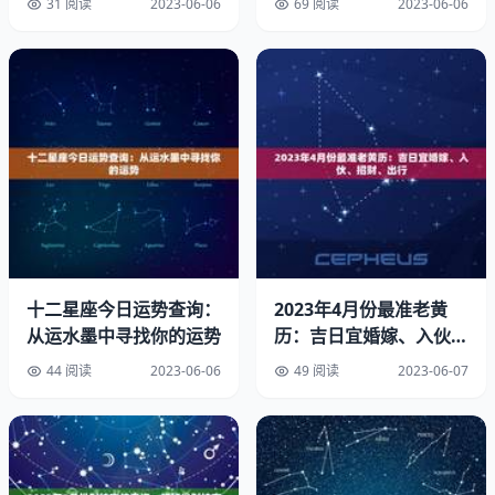
31 阅读
2023-06-06
69 阅读
2023-06-06
因此，选择我们的免费算命软件，将会为您带来以下四大优
势：
1.准确度高
我们的算法无需任何人工干预，完全基于数据进行客观分析
和推理。所以，每一个输出结果都是最为准确的，能够准确
地预测您在 2023 年生活和事业的发展情况。
2.全面性强
十二星座今日运势查询：
2023年4月份最准老黄
从运水墨中寻找你的运势
历：吉日宜婚嫁、入伙、
我们的算法不但可以基于单一的命理术数学规则进行测算，
招财、出行
还可以根据多个方面综合分析，才能得到更加全面性强的预
44 阅读
2023-06-06
49 阅读
2023-06-07
测。从家庭、职业、感情、健康等角度进行全面分析，真正
帮助您了解自己的未来发展走势。
3.易于使用