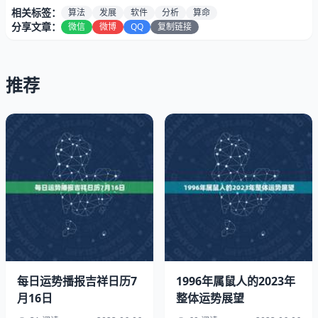
相关标签：
算法
发展
软件
分析
算命
分享文章：
微信
微博
QQ
复制链接
推荐
在历史长河中，算命和占卜一直都是人们追求心灵安宁和未
来知识的一个方式。而如今，借助智能科技的发展，越来越
多的人开始依赖于计算机算法，去解读自己的未来所藏匿的
秘密。
我们的 2023 年免费算命软件是基于中国传统算命术的理
论，结合现代分析技术和大数据统计，再加上 算法，综合
每日运势播报吉祥日历7
1996年属鼠人的2023年
多重角度、多层次的信息进行分析，让您对自己的命运和未
月16日
整体运势展望
来的发展趋势了然于胸。