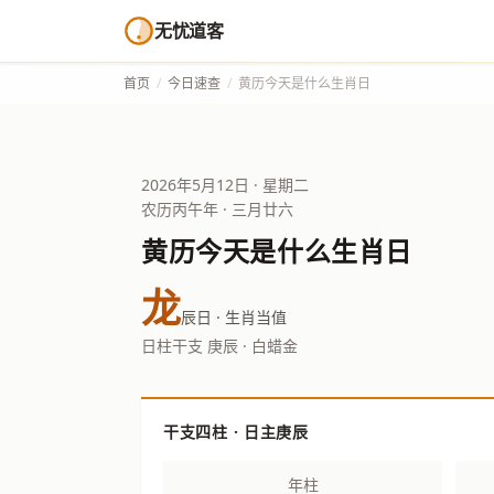
无忧道客
首页
/
今日速查
/
黄历今天是什么生肖日
2026年5月12日 · 星期二
农历丙午年 · 三月廿六
黄历今天是什么生肖日
龙
辰日 · 生肖当值
日柱干支 庚辰 · 白蜡金
干支四柱 · 日主庚辰
年柱