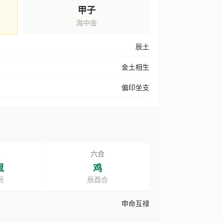
甲子
海中金
辰土
金土相生
偏印坐支
合
六合
鼠
鸡
辰
辰酉合
申命互禄