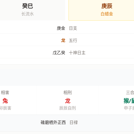
癸巳
庚辰
长流水
白蜡金
庚金
日支
龙
五行
戊乙癸
十神日主
相害
相刑
三
兔
龙
猴/
卯辰害
辰辰自刑
申子
碓磨栖外正西
日禄