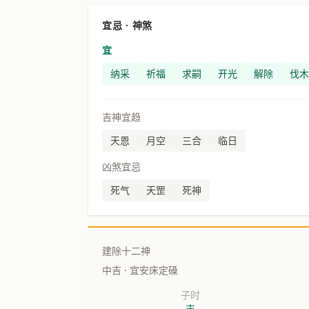
宜忌 · 神煞
宜
纳采
祈福
求嗣
开光
解除
伐木
吉神宜趋
天恩
月空
三合
临日
凶煞宜忌
死气
天罡
死神
建除十二神
中吉 · 宜安床定磉
子时
吉