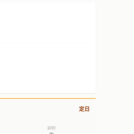
定日
卯时
凶