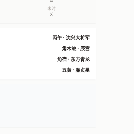
未时
凶
丙午 · 沈兴大将军
角木蛟 · 辰宫
角宿 · 东方青龙
五黄 · 廉贞星