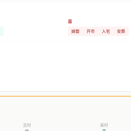
忌
嫁娶
开市
入宅
安葬
丑时
寅时
凶
吉