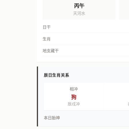
丙午
天河水
日干
生肖
地支藏干
辰日生肖关系
相冲
狗
辰戌冲
本日胎神