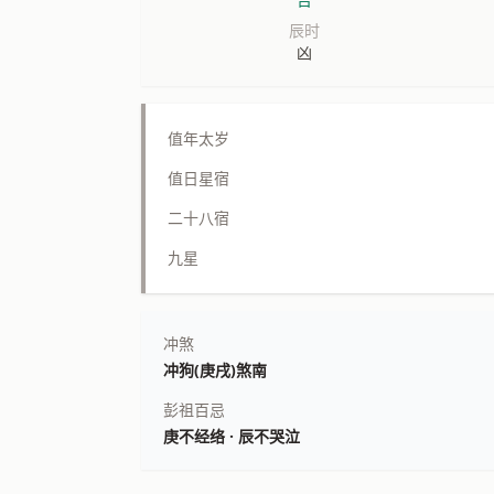
辰时
凶
值年太岁
值日星宿
二十八宿
九星
冲煞
冲狗(庚戌)煞南
彭祖百忌
庚不经络 · 辰不哭泣