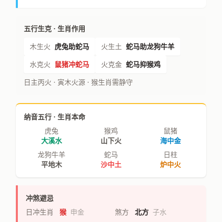
五行生克 · 生肖作用
木生火
虎兔助蛇马
火生土
蛇马助龙狗牛羊
水克火
鼠猪冲蛇马
火克金
蛇马抑猴鸡
日主丙火 · 寅木火源 · 猴生肖需静守
纳音五行 · 生肖本命
虎兔
猴鸡
鼠猪
大溪水
山下火
海中金
龙狗牛羊
蛇马
日柱
平地木
沙中土
炉中火
冲煞避忌
日冲生肖
猴
申金
煞方
北方
子水