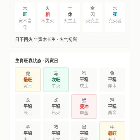
木
火
土
金
水
旺
相
休
囚
死
寅木当
木生火
火生土
火克金
克火者
令
日干丙火
坐寅木长生 · 火气初燃
生肖旺衰状态 · 丙寅日
狗
兔
虎
马
平稳
平稳
最旺
次旺
戌土
卯木
寅木
午火
龙
蛇
鸡
猴
平稳
平稳
平稳
受冲
辰土
巳火
酉金
申金
羊
猪
鼠
牛
平稳
平稳
平稳
最旺
未土
亥水
子水
丑土