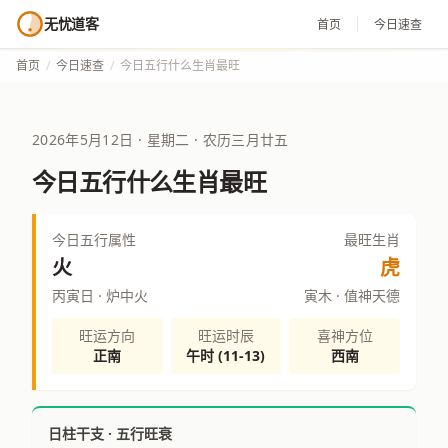
无忧道客
首页
今日速查
首页
/
今日速查
/
今日五行什么生肖最旺
2026年5月12日 · 星期二 · 农历三月廿五
今日五行什么生肖最旺
今日五行属性
最旺生肖
火
虎
丙寅日 · 炉中火
寅木 · 值神天德
旺运方向
旺运时辰
喜神方位
正南
午时 (11-13)
西南
日柱干支 · 五行旺衰