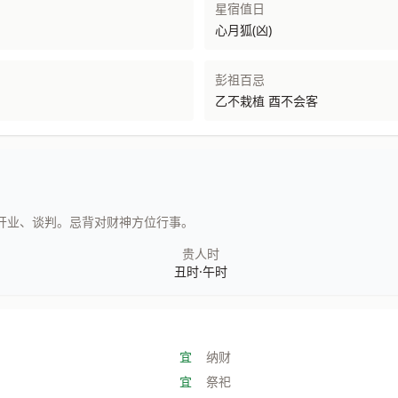
星宿值日
心月狐(凶)
彭祖百忌
乙不栽植 酉不会客
开业、谈判。忌背对财神方位行事。
贵人时
丑时·午时
宜
纳财
宜
祭祀