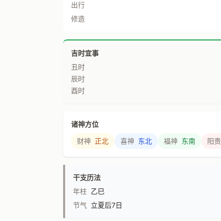
出行
修造
吉时宜事
丑时
辰时
酉时
诸神方位
财神
正北
喜神
东北
福神
东南
阳贵
干支历法
年柱
乙巳
节气
立夏后7日