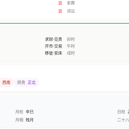
忌
安葬
忌
词讼
求财·见贵
卯时
开市·交易
午时
移徙·安床
戌时
西南
阴贵
正北
月柱
辛巳
日柱
月相
残月
二十