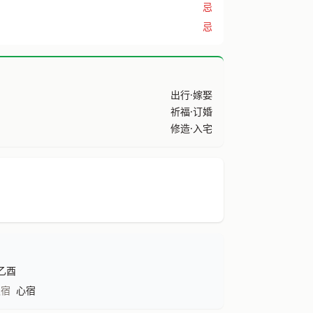
忌
忌
出行·嫁娶
祈福·订婚
修造·入宅
乙酉
八宿
心宿