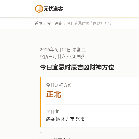
无忧道客
首页
/
今日速查
/
今日宜忌时辰吉凶财神方位
2026年5月12日 星期二
农历三月廿六 · 乙巳蛇年
今日宜忌时辰吉凶财神方位
今日财神方位
正北
今日宜
嫁娶 纳财 开市 祭祀