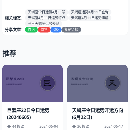
势：
幻）
健康指
75%（健康程度中等，三星）
天蝎座今日运势4月11号
天蝎座运势4月11日查询
数：
相关标签：
天蝎座4月11日运势特点
天蝎座4月11日运势详解
今日天蝎座运势预测
速配星座:
摩羯和水瓶
分享文章：
微信
微博
QQ
复制链接
贵人生肖:
生肖牛和牛
最佳时段:
凌晨2点至3点
推荐
运势6月22日幸运指南
幸运色彩：深天蓝色
幸运数字：6
速配星座：摩羯
巨蟹座22日今日运势
天蝎座今日运势开运方向
(20240605)
(6月22日)
44 阅读
2024-06-04
36 阅读
2024-06-17