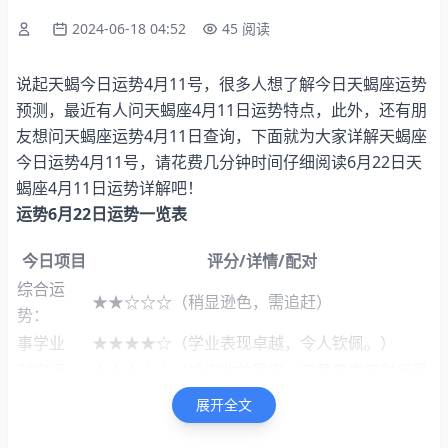
2024-06-18 04:52
45 阅读
说起天蝎今日运势4月11号，很多人想了解今日天蝎座运势
预测，最近有人问天蝎座4月11日运势特点，此外，还有朋
友想问天蝎座运势4月11日查询，下面就为大家详解天蝎座
今日运势4月11号，请花费几分钟时间仔细阅读6月22日天
蝎座4月11日运势详解吧！
运势6月22日运势一览表
今日项目
评分/详情/配对
综合运
★★☆☆☆（稍显逊色，需追赶）
势：
事学业
★★★★☆（学业表现卓越，令人钦佩。）
财富运
★★★☆☆（投资收益稳定，三颗星表示财运稳
势：
健）
展开全文
爱情运
★★★★★（浪漫满溢，五星爱情运势如梦似