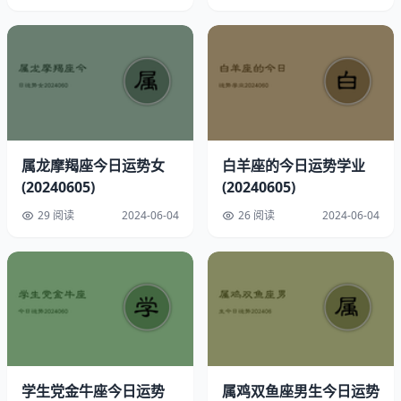
属龙摩羯座今日运势女
白羊座的今日运势学业
幸运方位：偏南
(20240605)
(20240605)
幸运时间：凌晨2点至3点
29 阅读
2024-06-04
26 阅读
2024-06-04
幸运饰品：红色宝石手链
开运物品：钥匙项链
运势能力与情绪分析
直觉力指数：★☆☆☆☆（直觉平平，一星表示直觉不明
学生党金牛座今日运势
属鸡双鱼座男生今日运势
显）