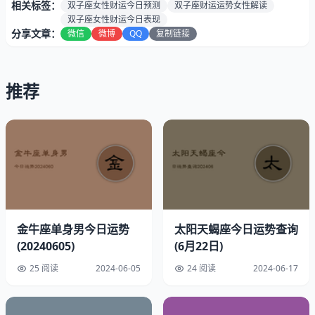
势：
相关标签：
双子座女性财运今日预测
双子座财运运势女性解读
健康指
双子座女性财运今日表现
80%（健康状态良好，四星）
分享文章：
微信
微博
QQ
复制链接
数：
速配星
金牛/射手座
座:
推荐
贵人生
属鸡/生肖猴
肖:
最佳时
下午3点至4点
段:
财运6月22日幸运指南
幸运色彩：深橄榄绿
金牛座单身男今日运势
太阳天蝎座今日运势查询
(20240605)
(6月22日)
幸运数字：9
25 阅读
2024-06-05
24 阅读
2024-06-17