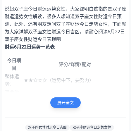
说起双子座今日财运运势女性，大家都明白这指的是双子座
财运运势女性解读，很多人想知道双子座女性财运今日预
测，此外，还有朋友想问双子座财运今日走势女性，下面就
为大家详解双子座女性财运今日吉凶，请耐心阅读6月22日
双子座女性财运今日表现吧！
财运6月22日运势一览表
今日项
评分/详情/配对
目
整体运
★★☆☆☆（运势中下，要努力）
势：
事业学
★★★★☆（天赋异禀，学习成果显著。）
业：
展开全文
财富运
★★★☆☆（资金充裕，财务状况稳健，三颗星
势：
代表财运中等）
感情运
★★★☆☆（三星照耀，爱情之路平稳无坡）
双子座女性财运今日吉凶
双子座财运今日走势女性