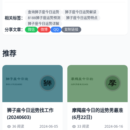
感情运
★★★★★（情比金坚，五星爱情运势坚不可摧）
势：
查询狮子座今日运势
狮子座今日运势解读
健康指
相关标签：
8188狮子座运势预测
狮子座今日运势特点
80%（五星初现，健康典范）
数：
狮子座今日运势详解
分享文章：
微信
微博
QQ
复制链接
速配星
巨蟹座/处女座
座:
贵人生
推荐
鸡/牛
肖:
最佳时
凌晨1点至2点
段:
狮子座6月22日幸运指南
幸运色彩：橄榄棕色
狮子座今日运势找工作
摩羯座今日的运势男最准
幸运数字：7
(20240603)
(6月22日)
36 阅读
2024-06-05
33 阅读
2024-06-16