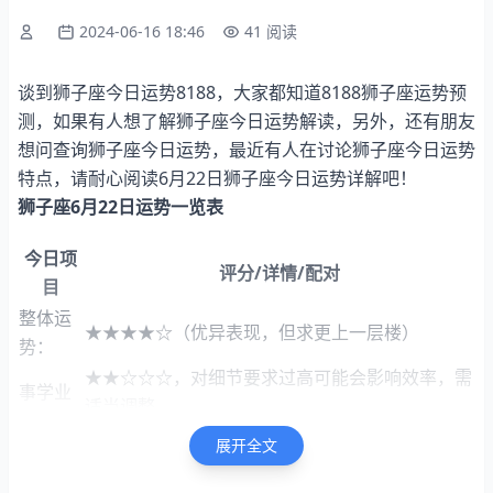
2024-06-16 18:46
41 阅读
谈到狮子座今日运势8188，大家都知道8188狮子座运势预
测，如果有人想了解狮子座今日运势解读，另外，还有朋友
想问查询狮子座今日运势，最近有人在讨论狮子座今日运势
特点，请耐心阅读6月22日狮子座今日运势详解吧！
狮子座6月22日运势一览表
今日项
评分/详情/配对
目
整体运
★★★★☆（优异表现，但求更上一层楼）
势：
★★☆☆☆，对细节要求过高可能会影响效率，需
事学业
适当调整。
财富运
★★★★☆（利润稳步增长，财务状况良好，四颗
展开全文
势：
星显示财运稳定）