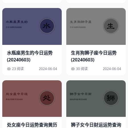
水瓶座男生的今日运势
生肖狗狮子座今日运势
(20240603)
(20240603)
23 阅读
2024-06-04
30 阅读
2024-06-04
速配星座：巨蟹座
幸运方位：偏东
幸运时间：凌晨1点至2点
幸运饰品：琥珀
开运物品：玛瑙
处女座今日运势查询黄历
狮子女今日财运运势查询