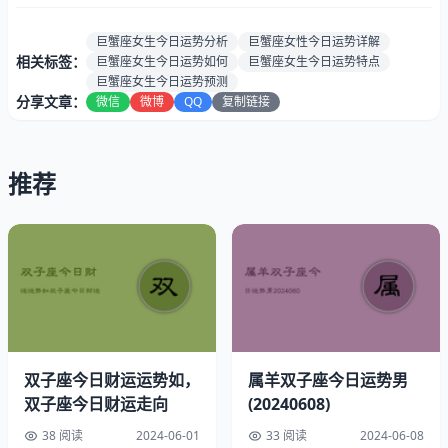
势：
财运非常旺盛）
爱情运
★★★☆☆（三星闪耀，爱情旅程稳定无虞）
巨蟹座女生今日运势分析
巨蟹座女性今日运势详解
势：
相关标签：
巨蟹座女生今日运势如何
巨蟹座女生今日运势特点
健康指
巨蟹座女生今日运势预测
90%（健康情况良好，四星半）
分享文章：
微信
微博
QQ
复制链接
数：
速配星
金牛座与水瓶座
座:
推荐
贵人生
鸡与生肖蛇
肖:
最佳时
上午8点至9点
段:
巨蟹座2024年06月08日幸运指南
幸运色彩：玫瑰粉色
双子座今日财运运势如，
属羊双子座今日运势男
双子座今日财运走向
(20240608)
38 阅读
2024-06-01
33 阅读
2024-06-08