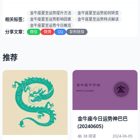
势：
星显示财运强劲）
感情运
★★☆☆☆（情缘起伏大且难以预测）
金牛座夏至运势提升方法
金牛座夏至运势如何转变
势：
相关标签：
金牛座夏至运势影响因素
金牛座夏至运势特点解读
健康指
金牛座夏至运势今日概览
90%（健康状态不错，四星半）
分享文章：
微信
微博
QQ
复制链接
数：
速配星
处女、天秤座
座:
推荐
贵人生
属猪、属猴
肖:
最佳时
上午9点至11点
段:
夏至6月22日幸运指南
幸运色彩：赤金色
金牛座今日运势神巴巴
(20240605)
38 阅读
2024-06-05