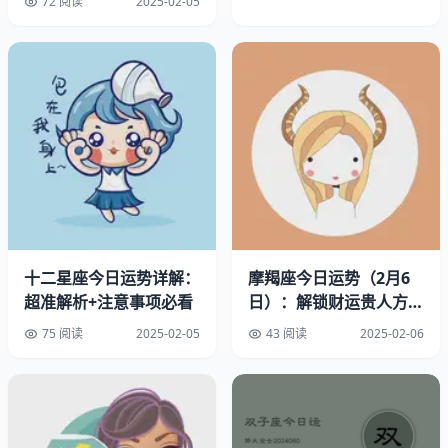
72 阅读
2025-02-05
幸运方位：西北
幸运时间：上午9点至11点
十二星座今日运势详解：
摩羯座今日运势（2月6
幸运饰品：华丽皇冠戒指
超准解析+注意事项必看
日）：解锁财运贵人方位
开运物品：神秘吊坠
全指南
75 阅读
2025-02-05
43 阅读
2025-02-06
巨蟹座能力与情绪分析
直觉力指数：★★★★☆（洞察先机，四颗星代表直觉力良
好）