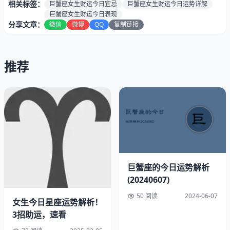
势：
程）
相关标签：
巨蟹座女生财运今日宜忌
巨蟹座女生财运今日运势详解
健康指
巨蟹座女生财运今日表现
68%（稳定两星，保持均衡）
分享文章：
微信
微博
QQ
复制链接
数：
速配星座:
巨蟹/天秤座
贵人生肖:
属虎/属羊
推荐
最佳时段:
上午9点至11点
巨蟹座2024年06月07日幸运指南
幸运色彩：砖红橙色
幸运数字：3
速配星座：巨蟹
巨蟹座的今日运势解析
(20240607)
50 阅读
2024-06-07
女生今日星座运势解析！
3招助运，速看