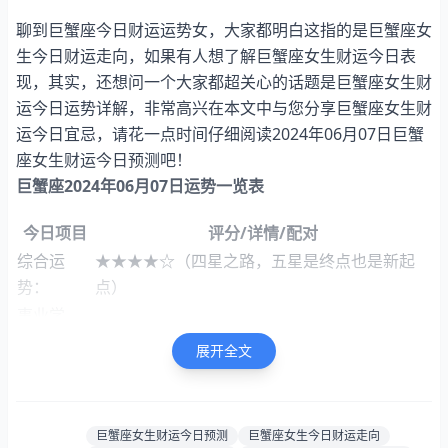
聊到巨蟹座今日财运运势女，大家都明白这指的是巨蟹座女
生今日财运走向，如果有人想了解巨蟹座女生财运今日表
现，其实，还想问一个大家都超关心的话题是巨蟹座女生财
运今日运势详解，非常高兴在本文中与您分享巨蟹座女生财
运今日宜忌，请花一点时间仔细阅读2024年06月07日巨蟹
座女生财运今日预测吧！
巨蟹座2024年06月07日运势一览表
今日项目
评分/详情/配对
综合运
★★★★☆（四星之路，五星是终点也是新起
势：
点）
事业学
★★★☆☆（表现中规，可寻求突破。）
业：
展开全文
财富运
★★★★☆（财运上涨，投资眼光独到）
势：
感情运
★★★★☆（缘分天定，四星照亮你的爱情旅
巨蟹座女生财运今日预测
巨蟹座女生今日财运走向