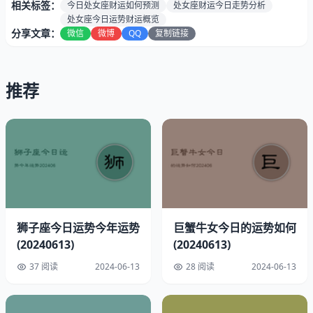
健康指
相关标签：
今日处女座财运如何预测
处女座财运今日走势分析
87%（健康情况较好，三星半）
数：
处女座今日运势财运概览
分享文章：
微信
微博
QQ
复制链接
速配星座:
巨蟹与天蝎
贵人生肖:
生肖蛇与属狗
最佳时段:
中午12点至1点
推荐
今日2024年06月13日幸运指南
幸运色彩：酒红色
幸运数字：2
狮子座今日运势今年运势
巨蟹牛女今日的运势如何
(20240613)
(20240613)
37 阅读
2024-06-13
28 阅读
2024-06-13