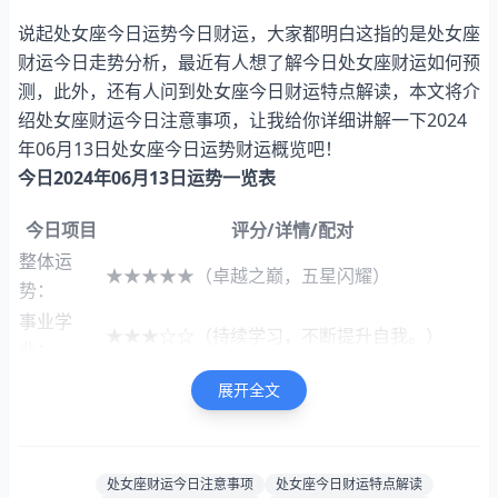
说起处女座今日运势今日财运，大家都明白这指的是处女座
财运今日走势分析，最近有人想了解今日处女座财运如何预
测，此外，还有人问到处女座今日财运特点解读，本文将介
绍处女座财运今日注意事项，让我给你详细讲解一下2024
年06月13日处女座今日运势财运概览吧！
今日2024年06月13日运势一览表
今日项目
评分/详情/配对
整体运
★★★★★（卓越之巅，五星闪耀）
势：
事业学
★★★☆☆（持续学习，不断提升自我。）
业：
财富运
★★★★☆（资金回笼快，四颗星代表财运顺
展开全文
势：
畅）
爱情运
★★★★★（爱情甜蜜，五星好运相伴左右）
势：
处女座财运今日注意事项
处女座今日财运特点解读