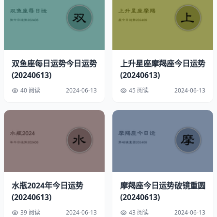
速配星座：巨蟹
双鱼座每日运势今日运势
上升星座摩羯座今日运势
(20240613)
(20240613)
幸运方位：偏南
40 阅读
2024-06-13
45 阅读
2024-06-13
幸运时间：中午12点至1点
幸运饰品：精致钢笔
开运物品：皇冠戒指
今日能力与情绪分析
水瓶2024年今日运势
摩羯座今日运势破镜重圆
直觉力指数：★★★★☆（预见性强，心思缜密，四颗星预
(20240613)
(20240613)
示直觉力上乘）
39 阅读
2024-06-13
43 阅读
2024-06-13