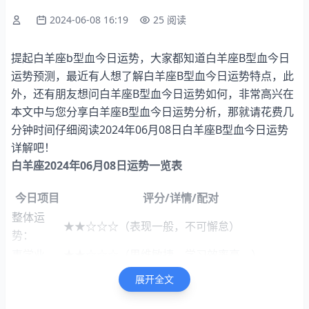
2024-06-08 16:19
25 阅读
提起白羊座b型血今日运势，大家都知道白羊座B型血今日
运势预测，最近有人想了解白羊座B型血今日运势特点，此
外，还有朋友想问白羊座B型血今日运势如何，非常高兴在
本文中与您分享白羊座B型血今日运势分析，那就请花费几
分钟时间仔细阅读2024年06月08日白羊座B型血今日运势
详解吧！
白羊座2024年06月08日运势一览表
今日项目
评分/详情/配对
整体运
★★☆☆☆（表现一般，不可懈怠）
势：
事学业
★★☆☆☆（思维敏捷，学习效率高。）
财富运
★★★★☆（投资回报率高，四颗星预示财运亨
展开全文
势：
通）