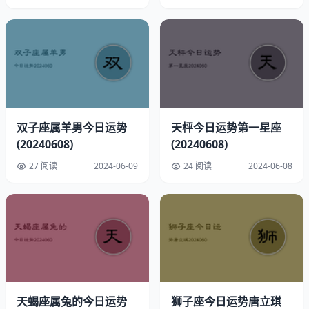
幸运数字：3
速配星座：双鱼
双子座属羊男今日运势
天枰今日运势第一星座
(20240608)
(20240608)
幸运方位：东北
27 阅读
2024-06-09
24 阅读
2024-06-08
幸运时间：上午9点至11点
幸运饰品：石榴石
开运物品：温馨心形耳环
白羊座能力与情绪分析
天蝎座属兔的今日运势
狮子座今日运势唐立琪
直觉力指数：★★★☆☆（直觉稳定，三颗星显示直觉力适