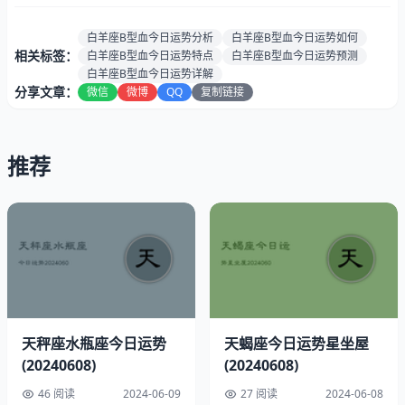
感情运
★★★☆☆（情缘稳定，三星预示爱情无大波
势：
动）
白羊座B型血今日运势分析
白羊座B型血今日运势如何
健康指
相关标签：
白羊座B型血今日运势特点
白羊座B型血今日运势预测
90%（五星回望，成长之路）
数：
白羊座B型血今日运势详解
分享文章：
微信
微博
QQ
复制链接
速配星座:
双鱼与狮子
贵人生肖:
生肖龙与生肖蛇
最佳时段:
上午9点至11点
推荐
白羊座2024年06月08日幸运指南
幸运色彩：青柠绿
天秤座水瓶座今日运势
天蝎座今日运势星坐屋
(20240608)
(20240608)
46 阅读
2024-06-09
27 阅读
2024-06-08