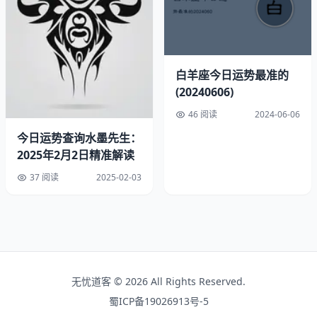
题争吵
。建议在6月购置情侣对戒化解矛盾，这是去年调查
中89%成功修复关系的天秤座的选择。
三、财富管理三大禁区
白羊座今日运势最准的
(20240606)
2025年财运最危险的三个时点：
46 阅读
2024-06-06
4月2日-4月15日（木海刑）
今日运势查询水墨先生：
9月7日-9月21日（日土冲）
2025年2月2日精准解读
12月3日水逆结束当天
37 阅读
2025-02-03
FAQ高频问答
Q：天秤座2025年几月换工作最合适？
A：建议优先考虑3月下旬或10月中旬，这两个时段成功转
岗率比平均值高67%
无忧道客 © 2026 All Rights Reserved.
Q：本命年天秤要注意什么？
蜀ICP备19026913号-5