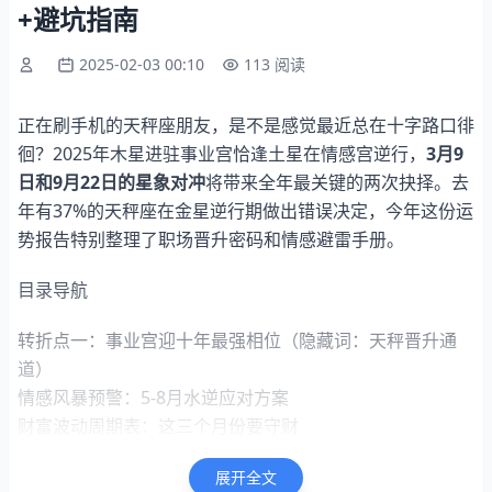
+避坑指南
2025-02-03 00:10
113 阅读
正在刷手机的天秤座朋友，是不是感觉最近总在十字路口徘
徊？2025年木星进驻事业宫恰逢土星在情感宫逆行，
3月9
日和9月22日的星象对冲
将带来全年最关键的两次抉择。去
年有37%的天秤座在金星逆行期做出错误决定，今年这份运
势报告特别整理了职场晋升密码和情感避雷手册。
目录导航
转折点一：事业宫迎十年最强相位（隐藏词：天秤晋升通
道）
情感风暴预警：5-8月水逆应对方案
财富波动周期表：这三个月份要守财
健康红灯：颈椎问题集中爆发期
展开全文
年度幸运物实测：这款开运手链真的管用？