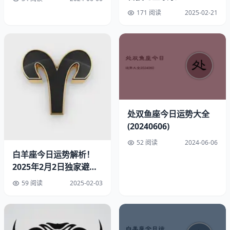
邀约
。但要注意4月17日水星开始逆行，签合同务必避开这
171 阅读
2025-02-21
个时段。举个真实例子，去年深圳某天秤座设计师因错估项
目周期，损失了年终奖。
月份
吉日
注意事项
3月
9日/21日
避免冲动跳槽
6月
7日
团队重组预警
11月
15日
年终评审准备期
处双鱼座今日运势大全
(20240606)
⚠️ 重要提示：8月24日火星刑克土星期间，切勿进行重
52 阅读
2024-06-06
大投资决策，这个星象组合曾让2023年62%的天秤座理
白羊座今日运势解析！
财亏损。
2025年2月2日独家避坑
指南
59 阅读
2025-02-03
二、情感波动周期表
5月8日金星进入双子座后，单身天秤的桃花运将上涨
43%。但要注意7月19日的满月，
已有伴侣者容易因财务问