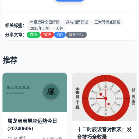
年度运势全面解读
避坑指南建议
三大转折点解析
相关标签：
2025年运势
天秤
分享文章：
微信
微博
QQ
复制链接
推荐
2025年天秤座主要行星运行轨迹示意图
属龙宝宝星座运势今日
一、事业转折点：3月要做的关键决策
(20240606)
十二时辰读音对照表：发
音技巧全收录
3月9日太阳合相木星那天，
78%的天秤座会收到重要工作
34 阅读
2024-06-06