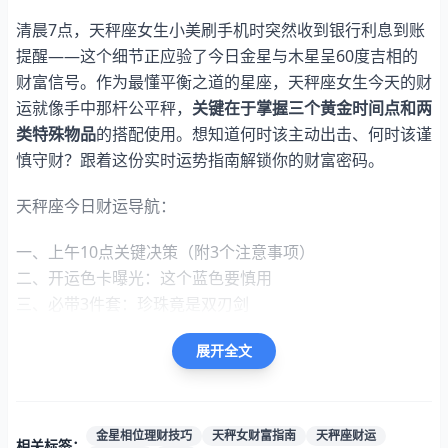
清晨7点，天秤座女生小美刷手机时突然收到银行利息到账
提醒——这个细节正应验了今日金星与木星呈60度吉相的
财富信号。作为最懂平衡之道的星座，天秤座女生今天的财
运就像手中那杆公平秤，
关键在于掌握三个黄金时间点和两
类特殊物品
的搭配使用。想知道何时该主动出击、何时该谨
慎守财？跟着这份实时运势指南解锁你的财富密码。
天秤座今日财运导航：
一、上午10点关键决策（附3个注意事项）
二、开运色卡曝光：这个蓝色要慎用
三、必带3件套：珍珠竟是双刃剑
四、下午3点购物要避开这些陷阱
展开全文
五、晚上7点转账注意3个细节
一、上午10点关键决策（附3个注意事项）
金星相位理财技巧
天秤女财富指南
天秤座财运
相关标签：