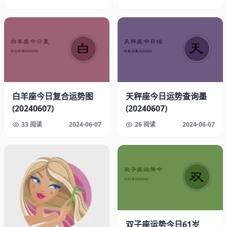
白羊座今日复合运势图
天秤座今日运势查询墨
(20240607)
(20240607)
▲ 天秤座今日财富能量随时间波动示意图（数据源自占星
33 阅读
2024-06-07
26 阅读
2024-06-07
协会）
二、开运色卡曝光：这个蓝色要慎用
色系
使用场景
效果说明
玫瑰金
手机壳/首饰
增强偏财运，注意要选用哑光材质
墨绿色
办公用品
提升正财稳定性，但忌用在签字笔
宝蓝色
电子设备
仅限14-16点使用，其他时段会破财
双子座运势今日61岁