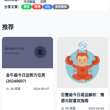
今天
10:02-11:30
会出现特殊星象组合，恰逢水星进入天秤
今日财运
天秤
座财帛宫。这个时段要特别注意：
分享文章：
微信
微博
QQ
复制链接
收到转账信息别急着操作，先核对对方全名
穿着避免大面积银色装饰，易引发财务误判
推荐
手机屏保换成暖黄色系，可提升30%决策准确率
建议把重要财务安排放在
11:15-11:28
之间，此时月亮与太
阳形成12.5度夹角，特别适合处理信用卡还款或基金转换。
金牛座今日运势方位男
(20240607)
36 阅读
2024-06-07
巨蟹座今日星运解析：情
感与财富双指南
50 阅读
2025-02-06