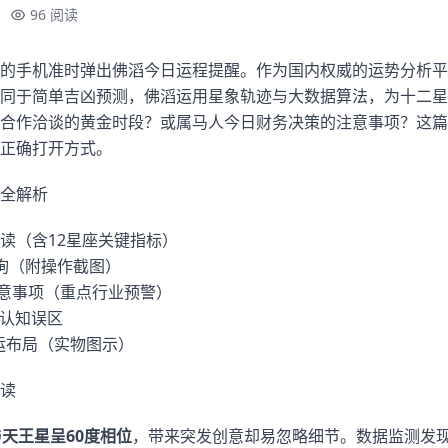
96 阅读
的手机准时弹出佛滔今日运程提醒。作为国内权威的运势分析平
同于简单吉凶预测，佛滔运用星象轨迹与大数据算法，为十二星
合作洽谈的黄金时段？或属马人今日财务决策的注意事项？这篇
正确打开方式。
全解析
读（含12星座关键指标）
询（附操作截图）
注意事项（重点行业预警）
势认知误区
运布局（实物图示）
读
天王星呈60度相位
，带来突发创意却易忽略细节。数据监测发现，今日