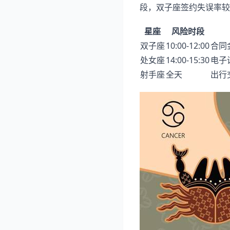
段，双子座签约失误率较
星座
风险时段
双子座
10:00-12:00
合同
处女座
14:00-15:30
电子
射手座
全天
出行