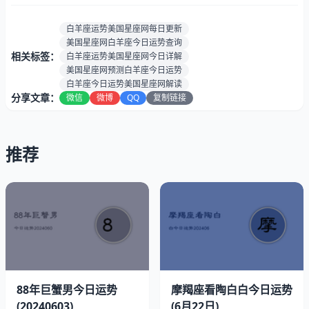
势：
感情运
★★★★☆（桃花翩翩，四星爱情运势携手同
白羊座运势美国星座网每日更新
势：
游）
美国星座网白羊座今日运势查询
相关标签：
健康指
白羊座运势美国星座网今日详解
92%（五星社交，健康社群）
美国星座网预测白羊座今日运势
数：
白羊座今日运势美国星座网解读
速配星座:
狮子、摩羯
分享文章：
微信
微博
QQ
复制链接
贵人生肖:
猪、生肖牛
最佳时段:
上午9点至10点
推荐
美国6月22日幸运指南
幸运色彩：淡黄色
幸运数字：9
88年巨蟹男今日运势
摩羯座看陶白白今日运势
(20240603)
(6月22日)