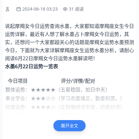
2024-06-18 03:23
31 阅读
说起摩羯女今日运势查询水墨，大家都知道摩羯座女生今日
运势详解，最近有人想了解水墨占卜摩羯女今日运势，其
实，还想问一个大家都超关心的话题是摩羯女运势水墨预测
今日，下面就为大家详解摩羯座女生运势水墨分析，请耐心
阅读6月22日摩羯女今日运势水墨解读吧！
水墨6月22日运势一览表
今日项目
评分/详情/配对
整体运势：
★★★★★（五星稳固，如日中天）
事业学业：
★★★☆☆（学习态度端正，勤奋刻苦。）
财富运势：
★★★★☆（正财偏财双丰收，四星好评）
爱情运势：
★★☆☆☆（两星微光，爱情路不好走）
健康指数：
89%（五星规划，未来方向）
展开全文
速配星座:
双子/天蝎座