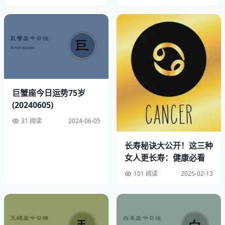
速配星座：双子
幸运方位：偏北
幸运时间：下午7点至8点
幸运饰品：璀璨钻石项链
巨蟹座今日运势75岁
(20240605)
开运物品：粉水晶
31 阅读
2024-06-05
水墨能力与情绪分析
长寿秘诀大公开！这三种
女人更长寿：健康必看
直觉力指数：★★★☆（趋向准确，三星半显示出不错的直
觉）
101 阅读
2025-02-13
决策力指数：★★☆（团队共识，二星基于团队意见的决
策）