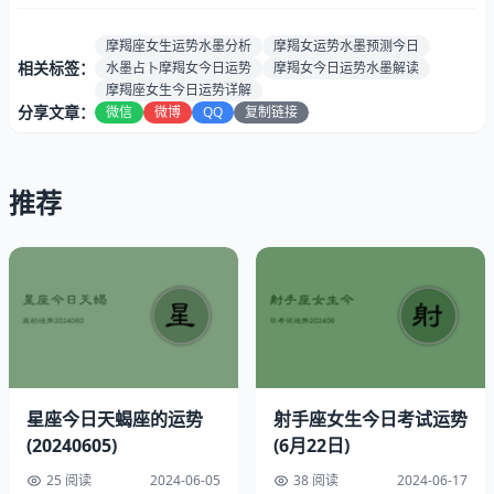
贵人生肖:
属蛇/鸡
最佳时段:
下午7点至8点
摩羯座女生运势水墨分析
摩羯女运势水墨预测今日
相关标签：
水墨占卜摩羯女今日运势
摩羯女今日运势水墨解读
水墨6月22日幸运指南
摩羯座女生今日运势详解
分享文章：
微信
微博
QQ
复制链接
幸运色彩：赤金闪耀
推荐
星座今日天蝎座的运势
射手座女生今日考试运势
(20240605)
(6月22日)
25 阅读
2024-06-05
38 阅读
2024-06-17
幸运数字：1