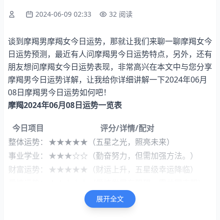
2024-06-09 02:33
32 阅读
谈到摩羯男摩羯女今日运势，那就让我们来聊一聊摩羯女今
日运势预测，最近有人问摩羯男今日运势特点，另外，还有
朋友想问摩羯女今日运势表现，非常高兴在本文中与您分享
摩羯男今日运势详解，让我给你详细讲解一下2024年06月
08日摩羯男今日运势如何吧！
摩羯2024年06月08日运势一览表
今日项目
评分/详情/配对
整体运势：
★★★★★（五星之光，照亮未来）
事业学业：
★★★☆☆（勤奋努力，但需加强方法。）
财富运势：
★★★★★（财运上升，五星级幸运降临）
爱情运势：
★★☆☆☆（爱情发展有阻碍，需共同克服）
健康指数：
65%（健康指数略低，以百分比形式展示）
展开全文
速配星座:
天秤座与双子