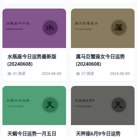
幸运方位：正西
幸运时间：下午6点至7点
幸运饰品：精致耳环
水瓶座今日运势最新版
属马巨蟹座女今日运势
(20240608)
(20240608)
开运物品：红色宝石手链
41 阅读
2024-06-09
37 阅读
2024-06-09
摩羯能力与情绪分析
直觉力指数：★★★★★（选择合作伙伴精准，五颗星构建
双赢局面。）
决策力指数：★★★☆（资源整合，三星半擅长有效整合资
源）
天蝎今日运势一月五日
天秤座6月9今日运势