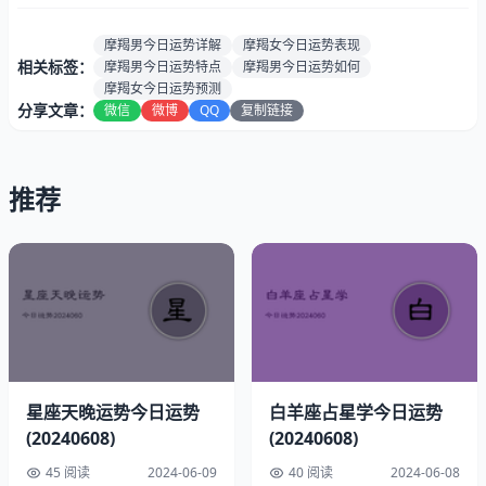
贵人生肖:
兔与生肖蛇
最佳时段:
下午6点至7点
摩羯男今日运势详解
摩羯女今日运势表现
相关标签：
摩羯男今日运势特点
摩羯男今日运势如何
摩羯2024年06月08日幸运指南
摩羯女今日运势预测
分享文章：
微信
微博
QQ
复制链接
幸运色彩：荧光绿
幸运数字：9
推荐
速配星座：天秤座
星座天晚运势今日运势
白羊座占星学今日运势
(20240608)
(20240608)
45 阅读
2024-06-09
40 阅读
2024-06-08