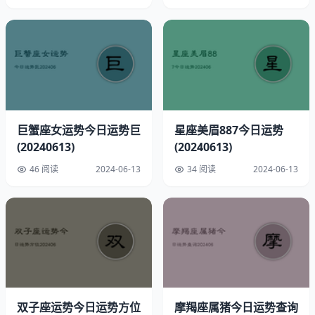
速配星座：天秤座
巨蟹座女运势今日运势巨
星座美眉887今日运势
(20240613)
(20240613)
幸运方位：正北
46 阅读
2024-06-13
34 阅读
2024-06-13
幸运时间：中午12点至1点
幸运饰品：毛绒骰子
开运物品：红宝石
摩羯座能力与情绪分析
双子座运势今日运势方位
摩羯座属猪今日运势查询
直觉力指数：★★★★☆（心智高明，直觉敏锐，四颗星预