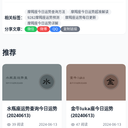
爱情运
★★★★★（心心相通，爱情运势如火如荼）
势：
摩羯座今日运势查询方法
摩羯座今日运势超准解读
健康指
相关标签：
9282摩羯座运势预测
摩羯座运势每日更新
80%（优秀边缘，坚持健康生活方式）
数：
摩羯座今日运势详解
分享文章：
微信
微博
QQ
复制链接
速配星座:
天秤座和水瓶座
贵人生肖:
生肖牛和猪
最佳时段:
中午12点至1点
推荐
摩羯座2024年06月13日幸运指南
幸运色彩：深橘色
幸运数字：0
水瓶座运势查询今日运势
金牛luka座今日运势
(20240613)
(20240613)
39 阅读
2024-06-13
47 阅读
2024-06-13