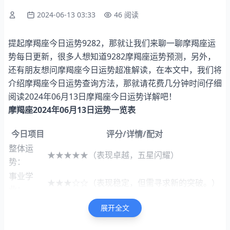
2024-06-13 03:33
46 阅读
提起摩羯座今日运势9282，那就让我们来聊一聊摩羯座运
势每日更新，很多人想知道9282摩羯座运势预测，另外，
还有朋友想问摩羯座今日运势超准解读，在本文中，我们将
介绍摩羯座今日运势查询方法，那就请花费几分钟时间仔细
阅读2024年06月13日摩羯座今日运势详解吧！
摩羯座2024年06月13日运势一览表
今日项目
评分/详情/配对
整体运
★★★★★（表现卓越，五星闪耀）
势：
事业学
★★★☆☆（表现稳定，但需寻求新的突破。）
业：
财富运
★★★☆☆（节约开支，良好预算管理三星半评
展开全文
势：
价）