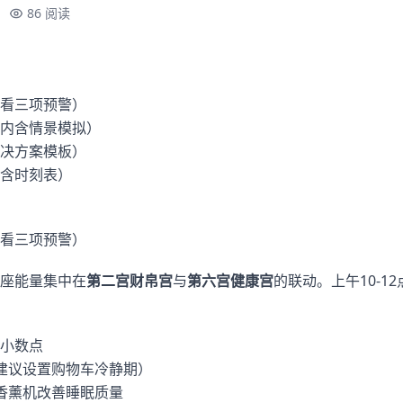
86 阅读
看三项预警）
内含情景模拟）
决方案模板）
含时刻表）
看三项预警）
座能量集中在
第二宫财帛宫
与
第六宫健康宫
的联动。上午10-1
小数点
建议设置购物车冷静期）
香薰机改善睡眠质量