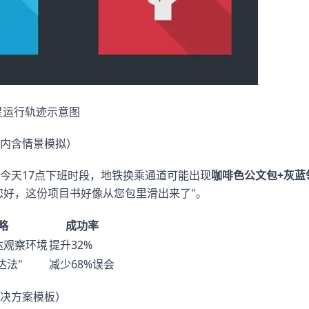
星运行轨迹示意图
内含情景模拟）
今天17点下班时段，地铁换乘通道可能出现
咖啡色公文包+灰蓝
"您好，这份项目书好像从您包里滑出来了"。
略
成功率
达观察环境
提升32%
达法"
减少68%误会
决方案模板）