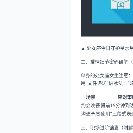
▲ 处女座今日守护星水
二、爱情细节密码破解（
单身的处女座女生注意：
用"文件递送"破冰法：
场景
应对策
约会晚餐
提前15分钟到
沟通矛盾
使用"三段式表
三、职场进阶锦囊（附解