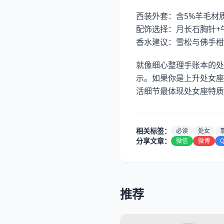
西装外套：含5%羊毛材
配饰选择：月长石胸针+
香水建议：雪松与佛手柑
就像细心整理手账本的处
示。如果你是上升处女座
活细节最体现处女座特质
相关标签：
必读
处女
分享文章：
微信
微博
推荐