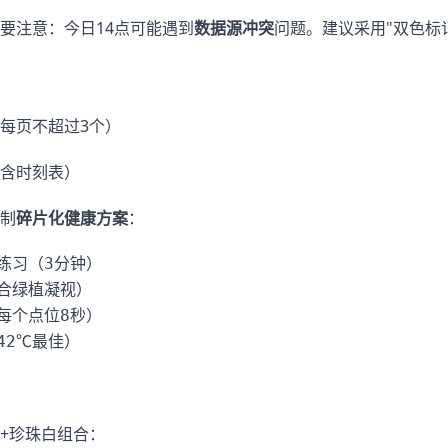
要注意：今日14点可能遇到
数据源冲突
问题。建议采用"双色标
每页不超过3个）
含时刻表）
制
碎片化健康方案
：
练习（3分钟）

合绿植凝视）

每个点位8秒）

+珍珠白组合：