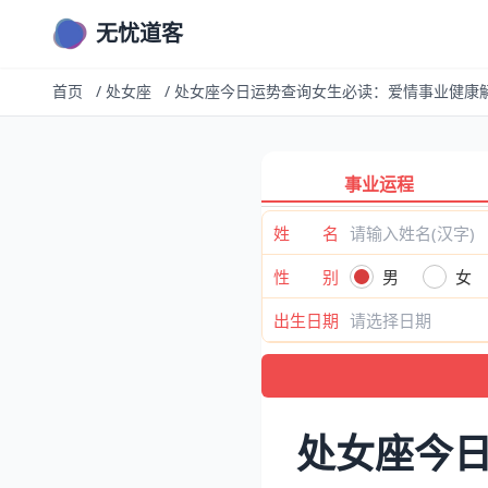
无忧道客
首页
/
处女座
/
处女座今日运势查询女生必读：爱情事业健康
事业运程
姓 名
性 别
男
女
出生日期
处女座今