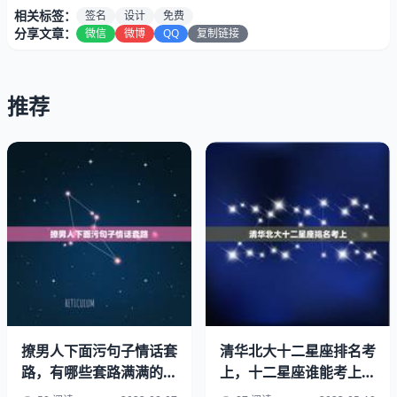
相关标签：
签名
设计
免费
分享文章：
微信
微博
QQ
复制链接
推荐
艺术签/常用签/连笔签反书签花体签/明星签/一笔签（←）
撩男人下面污句子情话套
清华北大十二星座排名考
路，有哪些套路满满的情
上，十二星座谁能考上清
签/商务签叶签名仿徐静蕾签名仿签名
话可以撩男友？
华北大