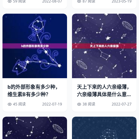
59 阅读
2022-08-07
87 阅读
2023-05-19
2、求免费艺术签名设计在线生成
林晴晴免费艺术签名设计一笔签。
我设计的多种签名
潇洒大气签（繁）篆体签名（繁）庞中华硬笔签名英文签免
费设置自己的连笔签名。
艺术签/常用签/连笔签反书签花体签/明星签/一笔签（←）
b的外部形象有多少种，
天上下来的人六亲缘薄，
签/商务签叶签名仿徐静蕾签名仿签名超简单签名设计一笔
维生素B有多少种？
六亲缘薄具体是什么意思
签。
呀
45 阅读
2022-07-19
38 阅读
2022-07-27
详细的见下图
连笔签/一笔签可单独放大设计艺术签名在线生成一笔签名
设计。