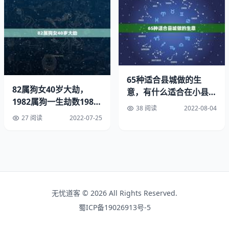
魅力的磁性嗓音同样给观众留下了深刻的印象。
2、宋慧乔因为什么和宋仲基离婚了?
宋慧乔一方说的是两人性格不合，决定和平分开。而宋仲基
这边就有些味，虽然说的也是两人不合适，但是却提前交了
65种适合县城做的生
离婚申请并且没有通知宋慧乔，看起来是一点关系都不想
82属狗女40岁大劫，
意，有什么适合在小县城
有，连离婚的补偿都不想要。两人结婚时的深情与现在的绝
1982属狗一生劫数1982
做的小生意？
38 阅读
2022-08-04
情虽然让大家很诧异，但是却也能明白爱才是关键，即使是
属狗的一生命运
27 阅读
2022-07-25
明星也要被理解。
宋慧乔和宋仲基
虽然很多人都觉得有隐情，性格不合是借口。但是性格不合
或者因为不深爱也不对，谁的人生不尖锐？当你爱他的时候
无忧道客 © 2026 All Rights Reserved.
才愿意为他磨平自己，如果不够爱，真的没办法改变自己，
蜀ICP备19026913号-5
两人结婚时候肯定是深爱的。至于现在分开，人都在改变，
没必要太纠结两人的感情。合适就在一起，不合适就分开做