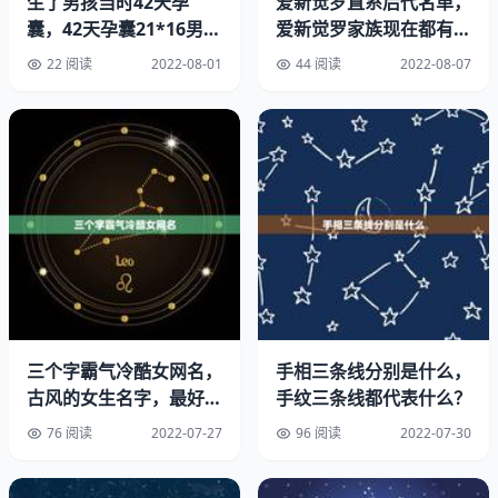
生了男孩当时42天孕
爱新觉罗直系后代名单，
囊，42天孕囊21*16男孩
爱新觉罗家族现在都有哪
女孩
些人
22 阅读
2022-08-01
44 阅读
2022-08-07
私生活的事情很难一一向大家说明，希望得到大家的谅解，
今后会以演员的身份全力投入作品创作中。”随后，宋慧乔
所属公司也发布立场，向粉丝朋友们表示抱歉，并称二人离
婚是因为无法克服的性格差异。财阀是怎么玩李知恩的。
宋仲基有一种优雅的萌感，默默散发着温暖，让人治愈，他
在电视剧《善良的男人》中对于情感的表现迂回内敛，展现
三个字霸气冷酷女网名，
手相三条线分别是什么，
了更加成熟、有深度的演技。
古风的女生名字，最好是
手纹三条线都代表什么？
含有雪字，三个字的，高
宋仲基经历了兵役的磨炼后，从早期的花样暖男，变成了
76 阅读
2022-07-27
96 阅读
2022-07-30
冷，
《太阳的后裔》中的硬汉军官、高手，他在剧军人的阳刚之
气与面对恋人、朋友时的温柔一面进行了很好的融合，充满