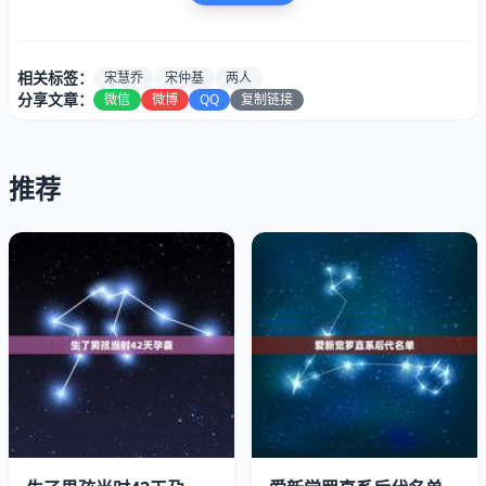
年27日，媒体报道宋仲基与宋慧乔正在进行离婚协议。宋
仲基通过律师发表立场，公布了二人离婚讯息。宋仲基方
相关标签：
宋慧乔
宋仲基
两人
称：“二人都希望结束离婚程序，而不是互相指责。林允儿
分享文章：
微信
微博
QQ
复制链接
天涯猛料。
推荐