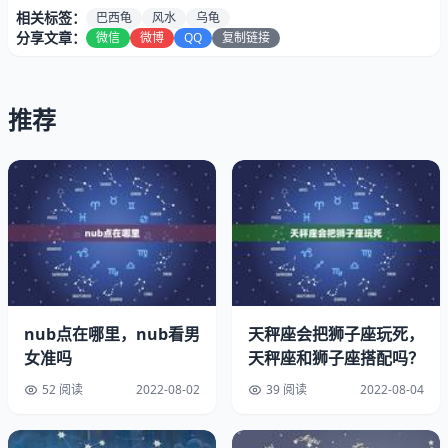
因为养乌龟对风水不好，女人养乌龟会使人产生怨气，所以
相关标签：
巴西龟
风水
乌龟
会出现莫名其妙和家里人吵架的事情，对家里不好，所以女
分享文章：
微信
微博
QQ
复制链接
人不要养乌龟，而且女人是水做的，根据这个理论，乌龟也
属水，所以两者相冲，这样对女不好，所以女人不要去养乌
龟。乌龟怎样才算认可主人。
推荐
乌龟太重可能影响丈夫，女人养乌龟后身上的会变重，会导
致男人在家里的地位变低，所以很多的对方都不会去娶养乌
龟的女人，所以女人要想嫁出去，不要养乌龟。
nub点在哪里，nub看男
天秤座会把狮子座玩死，
女准吗
天秤座和狮子座搭配吗？
52 阅读
2022-08-02
39 阅读
2022-08-04