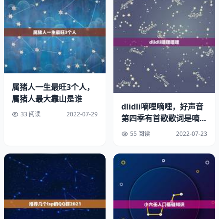
属猪人一生最旺3个人，
属猪人最大靠山是谁
dlidli嘀哩嘀哩，好声音
33 阅读
2022-07-29
乌龟会让人变得懒惰，乌龟是一个慢性动物，主人会受乌龟
第四季有首歌歌词是嘀哩
嘀哩嘀哩嘀哩嗒嗒，这
影响变得懒惰，让家庭条件走下破路。巴西龟会损吗。
55 阅读
2022-07-23
养巴西龟吉利吗
2、家里养乌龟有什么说法？吉利还是不吉利？
吉利，一般代表，长寿，吉祥。如果有经常出差的家人，或
司机，空姐等，养只龟代表归来的意思。