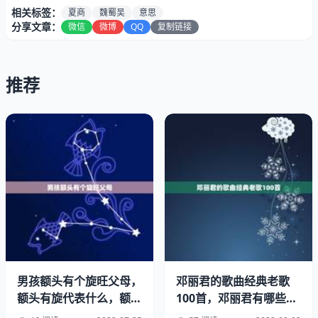
相关标签：
夏商
魏蜀吴
意思
分享文章：
微信
微博
QQ
复制链接
推荐
“一统秦两汉”指秦，西汉，东汉三朝。“三分魏蜀吴，两晋
前后延，”指东汉末年三国时期的魏，蜀，吴，三国。两晋
指和西晋。“南北朝并列，隋唐五代传，”指南朝，宋齐梁陈
四国。北朝指北魏等国。“隋唐五代传，”指隋，唐和五代。
“宋元明清后，皇朝至此完。”指宋，元，明，清四朝后就没
男孩额头有个旋旺父母，
邓丽君的歌曲经典老歌
额头有旋代表什么，额头
100首，邓丽君有哪些脍
有王朝了。
发旋算命
炙人口的歌？