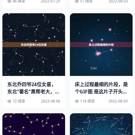
46 阅读
2022-07-25
57 阅读
2022-08-03
因为制度的不同，所以后面才说到，王朝至此完，比如从夏
朝开始到周朝结束，这是奴隶，从秦朝到清朝是，现在是“”
当家做主的制度！
2、三分魏蜀吴一统秦两汉顺口溜是什么?
东汉西汉哪个更繁华。
3、中国历史朝代顺序怎么划分？能给个口诀。谢谢啦！
和西晋的区别。
东北乔四爷24位女星，
床上过程最细的片段，是
4、朝代歌中 三分魏蜀吴 ,二晋前后延 的含义
东北“著名”黑帮老大，曾
个GIF图 是这片子开头一
占有24位女明星，狠起
片段当内容如下：一金发
72 阅读
2022-08-06
118 阅读
2022-08-05
一统秦两汉 朝代歌。
来
5、“一统秦两汉”是什么意思？
6、夏商和西周，东周分两段，春秋和战国，一统秦两汉，