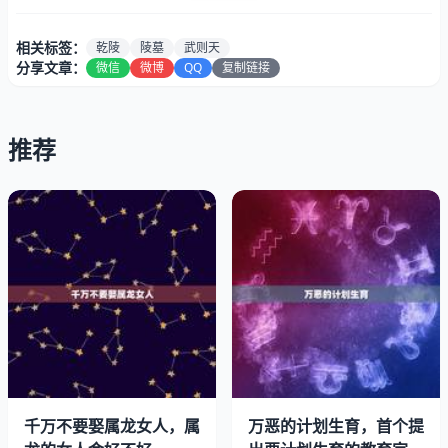
4、一代女皇武则天的陵墓到底存在怎样的秘密？
相关标签：
乾陵
陵墓
武则天
分享文章：
微信
微博
QQ
复制链接
5、武则天的陵墓挖掘了吗？
乾陵是唐代“依山为陵”纪念性建筑工程的杰作，是唐高宗和
推荐
武则天的合葬墓。秦汉以后，皇帝、皇后多不合葬，而乾陵
夫妻“二”合葬墓独树一帜。
千万不要娶属龙女人，属
万恶的计划生育，首个提