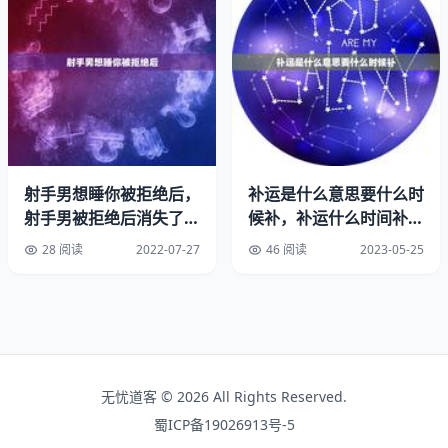
乾陵一个埋葬*女皇帝武则天的墓，它历史悠久，走进乾陵
会让你有一种置身历史源泉的感觉。乾陵位于陕西咸阳市乾
县城北6公里的梁山上，陵区仿京师长安城建制。乾陵修建
于公元年，经过23年的时间，工程才基本完工。气势雄伟
壮观。
梁山是圆锥形石灰岩山体，共有三峰，北峰，海拔.9米，乾
陵就在北峰之上。梁山南面两峰较低，东西对峙，中间为
射手男想睡你被拒绝后，
补运是什么意思要什么时
司，故而这两峰取名叫乾陵“”。武则天陵墓开棺现场。
射手男被拒绝后消失了，
候补，补运什么时间补最
他怎么了？是不是生我气
好
1、无字碑
28 阅读
2022-07-27
46 阅读
2023-05-25
了
乾陵无字碑，为武则天所立。位于陕西省咸阳市区西北方五
十公里处的乾陵，在乾陵司东侧，北靠土阙，南依翁仲，西
与述纪碑相对，奇崛瑰丽，巍峨壮观。武则天的遗体腐烂了
吗。
无忧道客 © 2026 All Rights Reserved.
乾陵，位于陕西咸阳市乾县城北6公里的梁山上，是唐高宗
蜀ICP备19026913号-5
李治和武则天的合葬陵，陵前并立着两块巨大的石碑，西侧