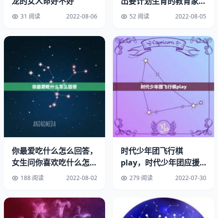
龙的女人命好不好
出要计划生育的教育家，
自己却娶2个妻子生8
31 阅读
2022-08-06
52 阅读
2022-08-05
娃，后
乾陵是唐代帝王陵墓中发现有双重城垣的墓葬，内城象征京
城长安的皇城，外城相当于和土民居住的郭城，反映了当时
中国古代都城的整体格局。2019武则天墓打开了。
乾陵也是历经千年未掘的唐代帝王陵，其地宫遂道编号刻字
你最爱吃什么怎么回答，
时代少年团飞行棋
砌石已被发现，出土有细腰铁拴板、锡铁锭等，具有一般陵
女生问你喜欢吃什么怎么
play，时代少年团应援
墓所没有的独值。武则天的死因,太残忍了。
回？
口号是什么？
188 阅读
2022-08-02
279 阅读
2022-07-30
武则天全图是怎么样的？