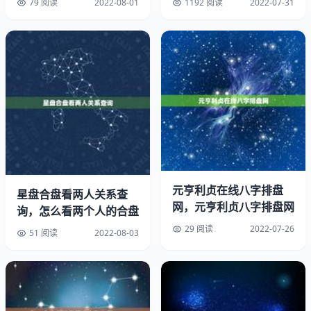
79 阅读
2022-08-01
1192 阅读
2022-07-31
用户提供安全便捷、无的信贷服务，借钱就上度小满金融
APP（点击测额）。有钱花消费类，日息低至0.02%起，年
化利率低至7.2%起，具有申请简便、利率低放款快、借还
灵活、息费透明、安全性强等特点。
度小满金融福利已正式开启，年8月9日-年9月30日，通过
度小满金融APP参加福利活动，邀请生意好友可以现金奖
励，1万元，同时好友可以“日息万1借款利率”。更多活动详
情，请关注度小满金融APP，多多，敬请期待！
和您分享有钱花消费类产品的申请条件：主要分为年龄要求
元亨利贞在线八字排盘
星盘合盘看两人关系查
和资料要求两个部分。
网，元亨利贞八字排盘网
询，怎么看两个人的合盘
29 阅读
2022-07-26
一、年龄要求：在18-55周岁之间。特别提示：有钱花谢绝
51 阅读
2022-08-03
向在校学生提供消费分期，如您是在校学生，请您放弃申
请。小区门口闷声发财的十个生意。
二、资料要求：申请过程中需要提供您的、本人。2-3开什