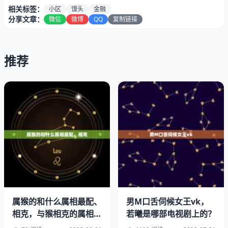
相关标签：
小区
馒头
金融
分享文章：
微信
微博
QQ
复制链接
推荐
想要创业，建议您选择一个合适的创业项目，看自身是否具
备相关项目的资质，找对项目之后脚踏实地努力。当然创业
过程中资金也是需要考虑的问题，如果您启动资金有限，可
以通过的方式来解决。
属猴的和什么属相最配、
男M口舌伺候女王vk，
相克，与猴相克的属相与
若曦是哪部电视剧上的？
推荐使用有钱花，有钱花是度小满金融旗下信贷品牌，面向
猴相克的属相是什么