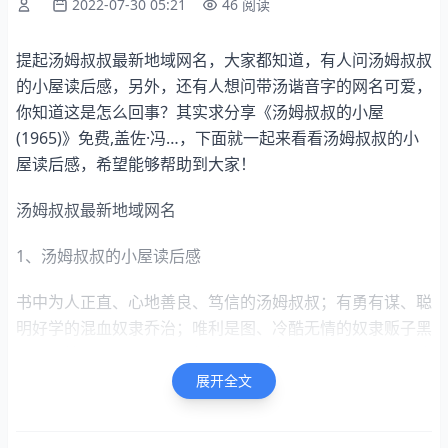
2022-07-30 05:21
46 阅读
提起汤姆叔叔最新地域网名，大家都知道，有人问汤姆叔叔
的小屋读后感，另外，还有人想问带汤谐音字的网名可爱，
你知道这是怎么回事？其实求分享《汤姆叔叔的小屋
(1965)》免费,盖佐·冯…，下面就一起来看看汤姆叔叔的小
屋读后感，希望能够帮助到大家！
汤姆叔叔最新地域网名
1、汤姆叔叔的小屋读后感
书中为人正直、心地善良、笃信的汤姆叔叔；有勇有谋、聪
明好学的混血奴隶乔治；唯利是图、冷酷无情的奴隶贩子黑
利；人性泯灭、天良丧尽的雷格里；有正义感、但随波逐流
的克莱尔等栩栩如生的人物给我留下了深刻的印象。
展开全文
当全文读完，我的心也为之阵阵震颤，泪水已镶嵌在了眼