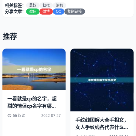
角，说真的，这种滋味和上次读《悲惨世界》时候的感觉是
相关标签：
黑奴
叔叔
汤姆
如此相似，是深深烙刻于心底的疼痛，不好受。虽说结尾是
分享文章：
微信
微博
QQ
复制链接
快乐美好的，但我对主人公汤姆的去世感到无比伤感。的
确，黑奴的遭遇是多么悲惨。文中描述了像烈格雷这种残暴
凶恶的奴隶主，经常殴打黑奴，黑奴做不愿做的事情。也有
推荐
运气好的，可能会遇到像克莱尔和小乔治这样宽容博爱的主
人，但他们的身份仍然只是奴隶。可悲啊！拥有白色皮肤的
人为何心却狠得像黑色的恶？他们只知道自己是个人，需要
他人的尊重，但却把黑人当作了一件任人买卖欺凌的商品。
为什么不过是肤色不一样，他们的命运就要有如此的天壤之
别呢？黑人与白人到底存在什么样的差距，为何黑人就要成
为白人的奴隶呢？从书中主人公汤姆——一个可敬的黑人身
上，我丝毫没有看出白人与黑人的差距，反而看出了汤姆的
一看就是cp的名字，超
吃苦耐劳，精明能干，可以说他比任何一个白人都能干。
甜的情侣cp名字有哪
些？
66 阅读
2022-07-27
同样是人，为什么白人就可以随意凌驾于黑人之上，白人有
手纹线图解大全手相女，
什么理由剥夺黑人的自由?总之我没有找到能证明这一切的
女人手纹线各代表什么图
理由。相反我又一次从汤姆大叔身上看到了一些白人所没有
解