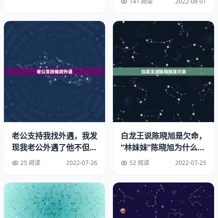
141 阅读
2022-08-01
的宽容、博爱的思想和一颗充满爱的心。可见黑人与白人之
间是平等的，没有低下和高尚之分。就布尔曾在他的《昆虫
记》里写到他对生命的看法，“万物都是平等的，不管它是
多么微小，至少它是生命。”
老公支持我找外遇，我发
白龙王说陈晓旭是欠命，
现我老公外遇了他不但不
“林妹妹”陈晓旭为什么说
改而且还说我也可以到外
出生就是林黛玉的命？
25 阅读
2022-07-26
52 阅读
2022-07-25
面去