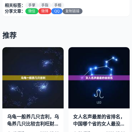
朝政。是女子，出嫁后肯定是国夫人。”后来，陈普公做了
相关标签：
手掌
手指
手相
参知政事，没有妻子，宋太宗说：“正本是江南旧族，有一
分享文章：
微信
微博
QQ
复制链接
个贤淑的女儿，你可娶她为妻。”陈普公就娶了她为妻，没
过多久，被封为郡夫人。通常来讲，手应当柔长，关节，指
推荐
节要细，手指要长，平直，如果是像枪杆一样后面粗前面尖
细，一定有福有寿。贵人的手指，柔软细长，不仅生活清
闲，而且聪慧美丽。如果是干枯，手骨粗陋外显，青筋毕
露，手指疏松漏气，手指粗短，纹理杂乱如麻，必然愚昧。
手相分掌相，纹相，气相。也就是分看手骨肉形状，看纹理
线路，看手的气色几种。以下是简单自查手相的几种办法，
可以从中找到与自己手相对应的断语，来判断手相的富贵贫
贱。不过有一点要特别说明，好手不如好面，好面不如好
骨，骨好不如心好，心相才是相法的境界。归根究底，‘心
术不正长的再好，也不会有个好结局。1、手指细长，乐善
好施；2、手指粗短，卑鄙贪婪；3、手掌，有福有寿；4、
乌龟一般养几只吉利，乌
女人名声最差的省排名，
手掌干瘦，贫苦减寿；5、端正细滑，一生富足；6、粗
龟养几只比较吉利旺财乌
中国哪个省的女人最没地
糙，之命；7、温香，富贵清闲；8、湿冷汗臭，凡俗粗
龟养几只比会较吉利
位？是不是福建？