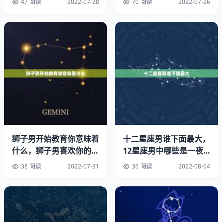
鄙；9、手指尖长，聪明伶俐；10、手指，鲁愚笨浊；11、
47 阅读
2022-07-28
70 阅读
2022-07-26
五指柔软密不透风，家财富裕；12、五指粗鄙疏漏见光，
入不敷出；13、五指犹似春笋，清高贵显；14、五指粗陋
好像猪蹄，弱智愚钝；15、手指像葱白一样光滑，终生富
贵；16、手指像竹节一样干瘦，贫困；17、手掌像鸡掌一
样又薄又硬，弱智贫困；18、手掌像鹅掌一样大而有璞，
勤劳富足；19、手掌光滑，命主有财；20、手掌粗涩，鲁
莽；21、手指圆厚似干姜，持家有方；22、手指干瘦似枯
枝，理财无道；23、手掌方正四周，家财富足；24、手掌
修长四周扁平，居家贫苦；25、掌中有痣足智多谋；26、
手掌光滑，必主富贵；27、手掌，必主有钱；28、手掌蜡
狮子男开始教育你意味着
十二星座男谁下面最大，
黄主贫贱；29、手掌青色主贫苦；30、手掌白色主。
什么，狮子男喜欢你的
12星座男中哪些是一夜N
30表现暗示
次郎呢？
2、手相怎么看富贵命图解
38 阅读
2022-07-31
36 阅读
2022-08-04
掌丘是在手掌上凸出或的肉垫，称为丘或陵，其形状有点象
小山，故命名为丘，掌丘分为木星丘、土星丘、太阳丘、水
星丘、金星丘火星丘、第二火星丘等等，各代表着不同的含