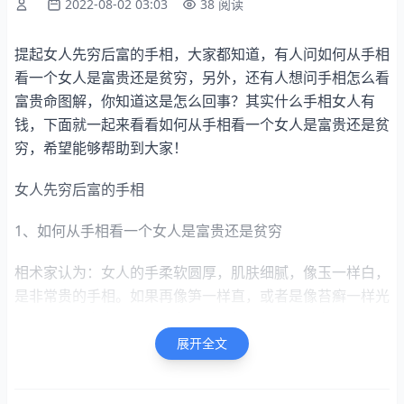
2022-08-02 03:03
38 阅读
提起女人先穷后富的手相，大家都知道，有人问如何从手相
看一个女人是富贵还是贫穷，另外，还有人想问手相怎么看
富贵命图解，你知道这是怎么回事？其实什么手相女人有
钱，下面就一起来看看如何从手相看一个女人是富贵还是贫
穷，希望能够帮助到大家！
女人先穷后富的手相
1、如何从手相看一个女人是富贵还是贫穷
相术家认为：女人的手柔软圆厚，肌肤细腻，像玉一样白，
是非常贵的手相。如果再像笋一样直，或者是像苔癣一样光
滑，命主福寿富贵。从前有个叫正的人，死后没有儿子。在
处理后事时，只有一个女儿烧香敬拜。陈抟入堂瞻仰，出来
展开全文
后对别人说：“王家的女儿，我看不清她的脸，但看到了她
持香的手，是贵相。要是男子，肯定可以任翰林学士，辅佐