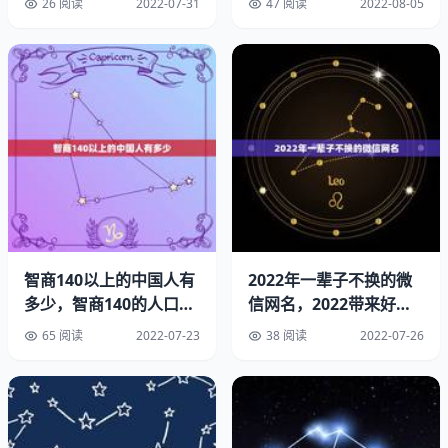
26 阅读
2022-07-31
47 阅读
2022-08-05
凤凰地下金鼠。
字
只是上天为了人的生活而造就的动物而已，只配给人下蛋，
提供肉食。
郑重声明：回答内容仅供参考，请勿盲目。2022年属鼠有
两喜缠身。
2、天上凤凰地上金狗是什么意思
属狗的人有着一颗忠义之心，喜欢主人为了，每当遇见别人
有困难时总会忍不住上前帮忙，不惧奸恶，见到有欺善怕恶
智商140以上的中国人有
2022年一辈子不换的微
多少，智商140的人口比
信网名，2022带来好运
之人必会上前谴责，寻回公义，虽说现在出现很多碰瓷党，
例
微信网名能带来好运气的
随便在路边帮助人很容易被讹诈，但他们相信公义自在人
65 阅读
2022-07-23
38 阅读
2022-07-26
心，从来没有怕过。他们积下的福德，自然能有贵人运一路
相随。
属狗的贵人属相：属兔，属兔：属狗的人和属兔的人两个人