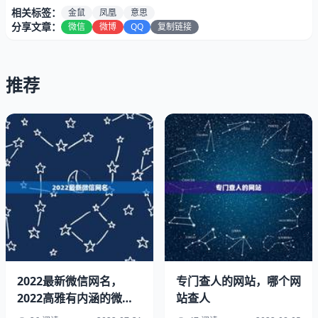
相关标签：
金鼠
凤凰
意思
分享文章：
微信
微博
QQ
复制链接
推荐
凤凰乃是天上的神鸟，当他下界时候也是可以变化间的任何
人与物的模样，但是在天界他和龙，麒麟，白象等神兽一样
只能是动物的形象。
也就是说，他还没有那么大的，在地上原来的时候也曾经是
2022最新微信网名，
专门查人的网站，哪个网
人身或是原形是动物的为天界做过大好事儿而被天界破格赐
2022高雅有内涵的微信
站查人
予而提升的，鸡就不说了吧，呵呵，不配提啊。1984天上
名字高雅有内涵的微信名