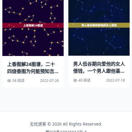
以脾气就急了些！彻底成为恶的双鱼。
2、双鱼座的人一直给人爱幻想的形象，如果双鱼黑化的
话，到底有多可怕？
3、一个双鱼座拥有多重人格，还拥有其他人的特点，怎么
理解呢？
极端变化快，尤其是内心，自信和自卑就是一瞬间。真正觉
男人低谷期向爱他的女人
上香图解24图谱，二十
醒的双鱼座。
借钱，一个男人跟他喜欢
四烧香图为何能预知吉
的女人借钱代表什么
凶？准吗？
极端的两重，喜欢一个人在一起，但又愿意和朋友一起疯
49 阅读
2022-07-18
58 阅读
2022-07-26
狂。世界怎么看双鱼座。
有时候不会相信任何一个人，和别人接触都是点到为止，但
是对自己仍可的朋友会特别好。会很容易怀疑一切，但也会
很简单相信一切多愁善感，脆弱，善良，的确是这样，多重
无忧道客 © 2026 All Rights Reserved.
人格的双鱼儿，