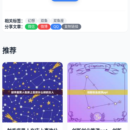
为不论他们怎么生气，双鱼座都会在心底记着你对他们的
好。
相关标签：
幻想
双鱼
双鱼座
他们会一时气急而和你争吵，但不会因为一件小事就将你拉
分享文章：
微信
微博
QQ
复制链接
黑。鱼鱼们是双重性格不假，但我觉得对于这个双重人格，
有些人把它化了，双重人格指的是在面对一件事的时候他的
脾气和态度转化的非常快！双鱼座隐的性格冷血。
推荐
就是我们可能在上一刻还在为得到薪水而兴奋不已，可是到
了下一刻，我们可能已经幻想到了钱花光后的痛苦，以至于
刚刚激昂的情绪立刻又陷入低谷。过度的居安思危让我们多
愁善感，而幻想是双向的，又能让我们很快的从痛苦中走出
来。