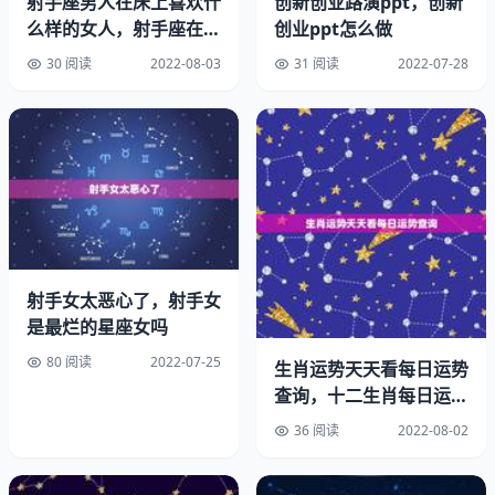
射手座男人在床上喜欢什
创新创业路演ppt，创新
么样的女人，射手座在床
创业ppt怎么做
上喜欢什么样的女人 sit
30 阅读
2022-08-03
31 阅读
2022-07-28
我学的是编导专业，我又是团队的负责人，所以在平时团队
一起去拍东西的时候，我特别容易着急。因为有太多事我需
要考虑，一点差错都有可能错过很重要的景色和机会。所以
用我团队的队友们的话说，一到工作状态，我就像，谁犯错
射手女太恶心了，射手女
谁倒霉！
是最烂的星座女吗
但事实上也确实是这个样子，因为急脾气的我在加上双鱼座
80 阅读
2022-07-25
生肖运势天天看每日运势
的特性，想到哪就必须得去办，但通常我们也只是对事不对
查询，十二生肖每日运势
人而已。完成了心中事之后，其实也会对之前的行为感到后
天天看怎么关注
36 阅读
2022-08-02
悔，也会主动道歉，因为我们并不是真的对于某一个人有意
见，真的只是针对一件事，我们比任何人都更希望做好，所