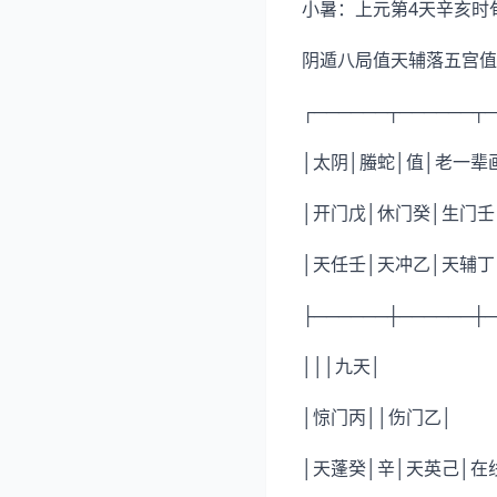
小暑：上元第4天辛亥时
阴遁八局值天辅落五宫值
┌──────┬──────┬─
│太阴│螣蛇│值│老一
│开门戊│休门癸│生门壬
│天任壬│天冲乙│天辅丁
├──────┼──────┼─
│││九天│
│惊门丙││伤门乙│
│天蓬癸│辛│天英己│