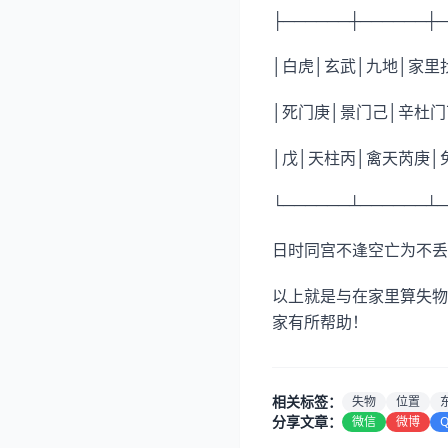
├──────┼──────
│白虎│玄武│九地│家
│死门庚│景门己│辛杜
│戊│天柱丙│禽天芮庚
└──────┴──────
日时同宫不逢空亡为不丢
以上就是与在家里算失物
家有所帮助！
相关标签：
失物
位置
分享文章：
微信
微博