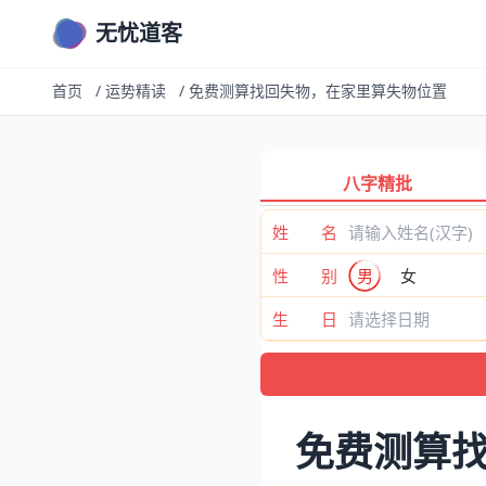
无忧道客
首页
/
运势精读
/
免费测算找回失物，在家里算失物位置
八字精批
姓 名
性 别
男
女
生 日
免费测算