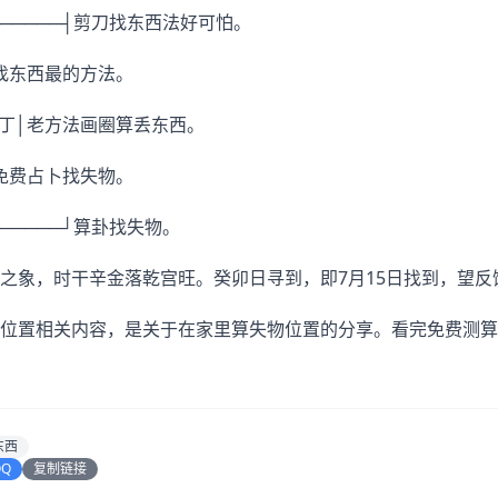
┼──────┤剪刀找东西法好可怕。
里找东西最的方法。
门丁│老方法画圈算丢东西。
│免费占卜找失物。
┴──────┘算卦找失物。
之象，时干辛金落乾宫旺。癸卯日寻到，即7月15日找到，望反
位置相关内容，是关于在家里算失物位置的分享。看完免费测算
东西
QQ
复制链接