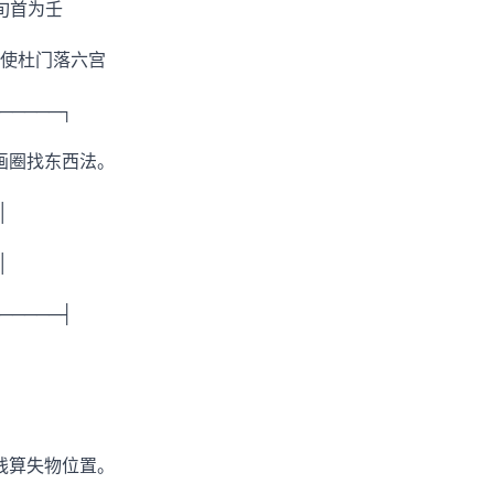
旬首为壬
使杜门落六宫
─────┐
辈画圈找东西法。
│
│
─────┤
在线算失物位置。