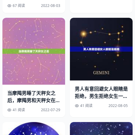
关系
67 阅读
2022-08-03
如果经济情况可以，夫妻也都想要
我认为就可以要
毕竟三个孩子不算多
上天赐予你们的礼物
为什么不要呢一儿一女还需要三胎吗。
2、三十五了有没有必要生三胎吗,已经有一儿一女了？
男人有意回避女人眼睛是
如果是我的话我不会生了。已经有一儿一女了凑成一个好字
当摩羯男睡了天秤女之
拒绝，男生拒绝女生一般
后，摩羯男和天秤女在一
了,现在养孩子太不容易。
会有哪些表现？
41 阅读
2022-08-05
起，有哪些办法能让二人
41 阅读
2022-07-29
作为三胎我觉得要看个人的经济能力，现在这个养一个孩子
关系迅
真不容易的，首先出生的尿布奶粉，随便一次出去买多是一
个月工资不过的，慢慢长大的各种吃穿那是更庞大的开支