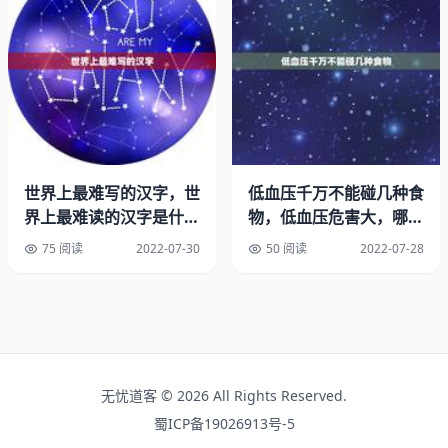
了，等到长大的读书更是各种发费，如幼儿园一学期三千以
上吧而且还是非常普通的幼儿园，一年算下来7千还不算其
中的各种费用，等到在普通地区的午托晚托一个月随便上千
元，加上每学期的学习用品、课外书、班费等和各种春游秋
游等等那是一大笔开支这还不算现在这个有些兴趣班之类
的，总结从出生开始现在孩子打底一年用最少的开支来算也
得一万多，三胎那就是三万四万了，这还不算生活中的各种
开支等等……意外怀三胎要崩溃了。
世界上最难写的汉字，世
低血压千万不能碰几种食
界上最难读的汉字是什么
物，低血压危害大，哪些
2.三个孩子在人力方面如果生的间隔时间不长，小孩年纪相
字？
食物千万不能吃，别傻傻
75 阅读
2022-07-30
50 阅读
2022-07-28
差一，二岁的话那么就要至少二个大人带了，小时候要至少
的不
二个大人吧，长大了还好如果多在一起读书一个家长接送三
个孩子那是要非常赶的，目前小学有3.50，4.30，5点，值
日生待定，幼儿园4.10分大约，那么问题来了先接谁再接谁
呢？而且接一个送一个回家再接一个那么时间上肯定对不上
从中又产生了一个问题，这个接的人要会开小车有，如果自
无忧道客 © 2026 All Rights Reserved.
行车和摩托车多不适合接三个孩子吧。
蜀ICP备19026913号-5