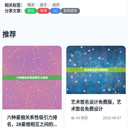
相关标签：
情况
孩子
经济
分享文章：
微信
微博
QQ
复制链接
推荐
艺术签名设计免费版，艺
术签名免费设计
其实要不要要看家庭情况
六种星宿关系性吸引力排
43 阅读
2022-08-07
比如经济情况、夫妻共同意愿三胎的5个优点和5个缺点。
名，28星宿相互之间的