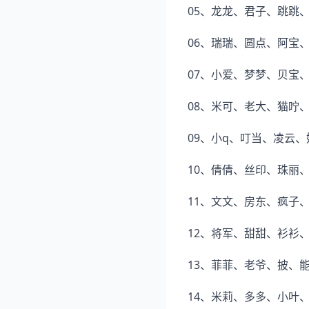
05、龙龙、君子、跳跳
06、瑞瑞、圆点、阿宝
07、小爱、梦梦、贝宝
08、米可、老大、猫咛
09、小q、叮当、凌云
10、倩倩、丝印、珠丽
11、文文、房东、疯子
12、将军、甜甜、衫衫
13、菲菲、老爷、披、
14、米莉、多多、小叶