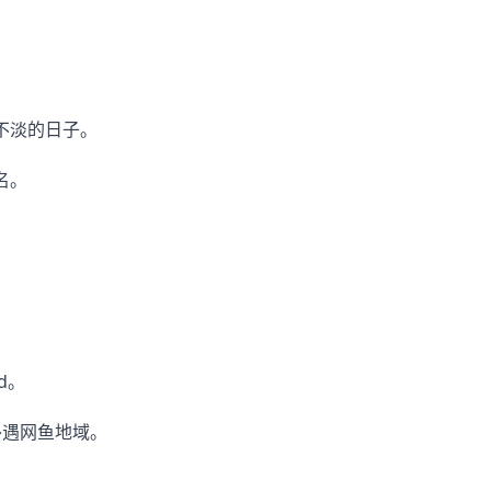
不淡的日子。
名。
。
d。
外遇网鱼地域。