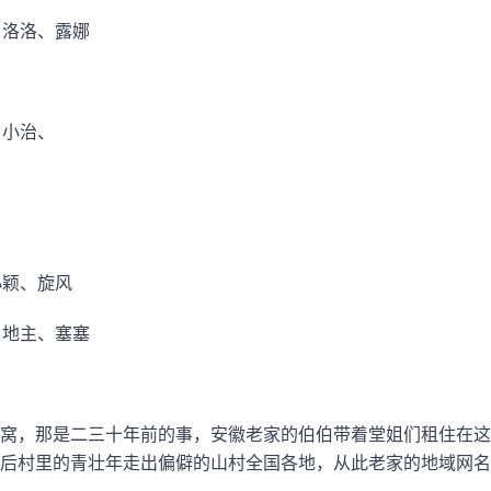
、洛洛、露娜
、小治、
小颖、旋风
、地主、塞塞
窝，那是二三十年前的事，安徽老家的伯伯带着堂姐们租住在这
后村里的青壮年走出偏僻的山村全国各地，从此老家的地域网名