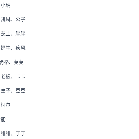
、小玥
、凯琳、公子
、芝士、胖胖
、奶牛、疾风
、奶酪、莫莫
、老板、卡卡
、皇子、豆豆
、柯尔
能能
、绯绯、丁丁