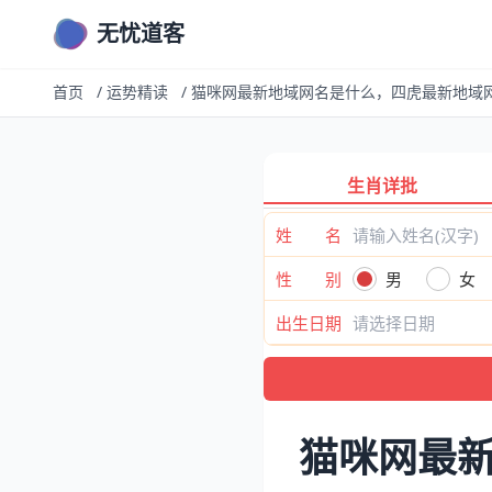
无忧道客
首页
/
运势精读
/
猫咪网最新地域网名是什么，四虎最新地域
生肖详批
姓 名
性 别
男
女
出生日期
猫咪网最