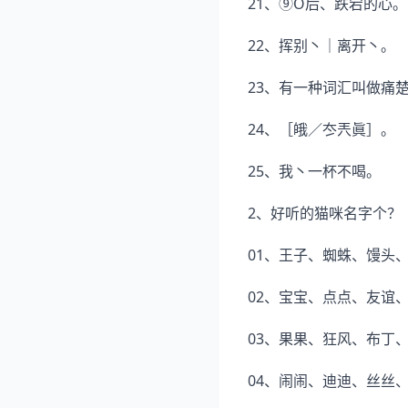
21、⑨O后、跌宕的心。
22、挥别丶｜离开丶。
23、有一种词汇叫做痛
24、［皒／冭兲眞］。
25、我丶一杯不喝。
2、好听的猫咪名字个？
01、王子、蜘蛛、馒头
02、宝宝、点点、友谊
03、果果、狂风、布丁
04、闹闹、迪迪、丝丝