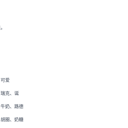
楚。
、可爱
、瑞克、诞
、牛奶、路德
、胡圈、奶糖