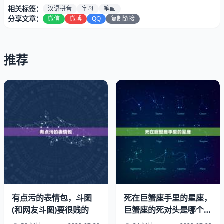
相关标签：
汉语拼音
字母
笔画
分享文章：
微信
微博
QQ
复制链接
推荐
26个汉语拼音字母正确书写格式。
2、拼音的格式写法
1、首先要正确认识拼音格：上格、中格、下格；
汉语拼音书写格式(四线三格)及笔顺
2、其次要明确某个拼音因该写在哪个格子里，占几格。a
有点污的表情包，斗图
死在巨蟹座手里的星座，
的书写：a格，先写左半圆，再写竖右弯。
(和网友斗图)要很贱的
巨蟹座的死对头是哪个星
座