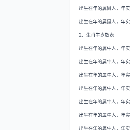
出生在年的属鼠人，年实
出生在年的属鼠人，年实
2、生肖牛岁数表
出生在年的属牛人，年实
出生在年的属牛人，年实
出生在年的属牛人，年实
出生在年的属牛人，年实
出生在年的属牛人，年实
出生在年的属牛人，年实
出生在年的属牛人，年实