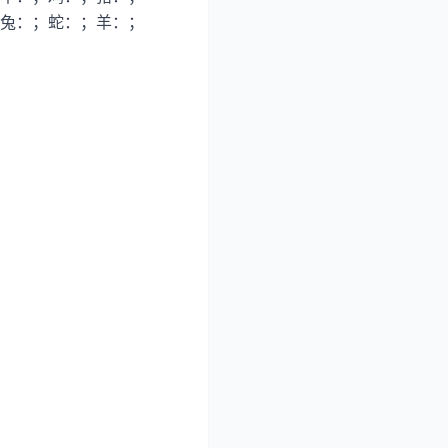
兔：；蛇：；羊：；