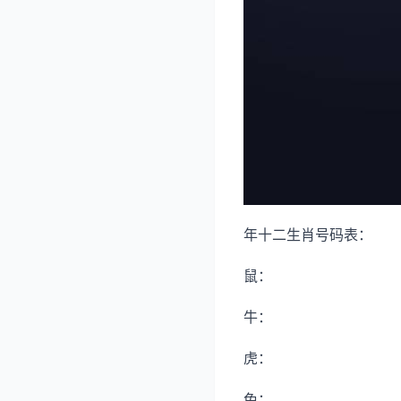
年十二生肖号码表：
鼠：
牛：
虎：
兔：