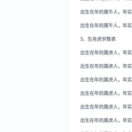
出生在年的属牛人，年实
出生在年的属牛人，年实
3、生肖虎岁数表
出生在年的属虎人，年实
出生在年的属虎人，年实
出生在年的属虎人，年实
出生在年的属虎人，年实
出生在年的属虎人，年实
出生在年的属虎人，年实