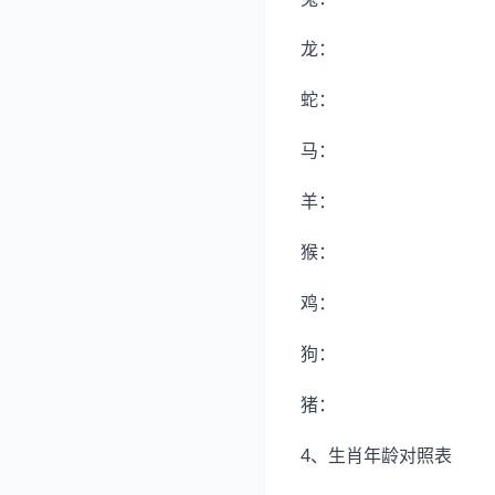
龙：
蛇：
马：
羊：
猴：
鸡：
狗：
猪：
4、生肖年龄对照表