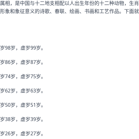
属相，是中国与十二地支相配以人出生年份的十二种动物，生肖
形象和象征意义的诗歌、春联、绘画、书画和工艺作品。下面就
岁98岁，虚岁99岁。
岁86岁，虚岁87岁。
岁74岁，虚岁75岁。
岁62岁，虚岁63岁。
岁50岁，虚岁51岁。
岁38岁，虚岁39岁。
岁26岁，虚岁27岁。