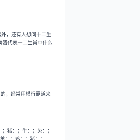
另外，还有人想问十二生
看螃蟹代表十二生肖中什么
走的，经常用横行霸道来
：；猪：；牛：；兔：；
羊：；鸡：；猪：；