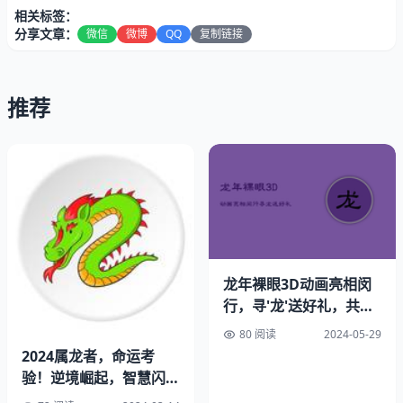
相关标签：
分享文章：
微信
微博
QQ
复制链接
推荐
纵使在繁忙之时，其背后总有位默默奉献的助手。无论何时
我身处困境，他总是能率先抵达给予援助。他心思缜密，总
能给出精准及时的协助与建议。
2.乐于助人的邻居
毗邻的老者为退休人士，虽然年老体衰却始终怀着热忱之
心。每次在我有需求之际，他都毫不犹豫地施以援手。无论
是修缮家具或电气设备，皆能助我迎刃而解难题。
龙年裸眼3D动画亮相闵
行，寻'龙'送好礼，共庆
3.体贴入微的朋友
鸿运年
80 阅读
2024-05-29
2024属龙者，命运考
尽管平日里的行径低调质朴，然而每逢关键之时总有他陪伴
验！逆境崛起，智慧闪
身边，给予温馨与鼓舞。不论在工作中面临挑战，或是遭遇
耀，人际关系关键