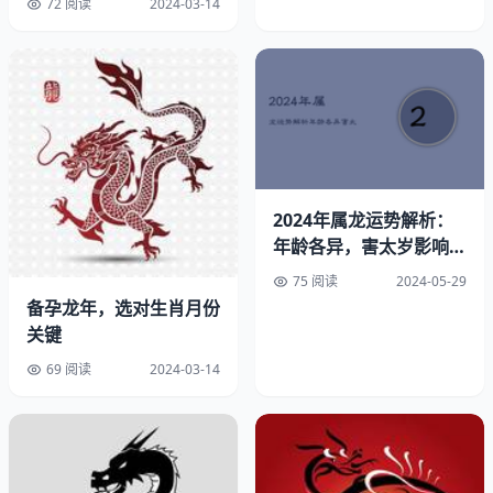
72 阅读
2024-03-14
生活事故，他都能凝神倾听我的心声，并为我提供精准且适
时的建议与援助。
4.勇敢坚毅的同事
在所处的团队中，同事们勇于突破自我，不惧困难。他们保
持着进取精神，百折不挠。每当我面临困境，便受到了她们
给予的信心支持与勇气鼓舞，鼓励我坚定信念，积极应对挑
2024年属龙运势解析：
战。
年龄各异，害太岁影响如
何应对？
75 阅读
2024-05-29
备孕龙年，选对生肖月份
关键
69 阅读
2024-03-14