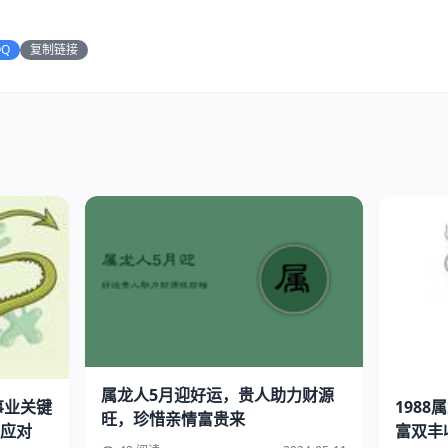
QQ
复制链接
属龙人5月迎好运，贵人助力财源
事业关键
1988
旺，珍惜亲情富贵来
应对
富双丰