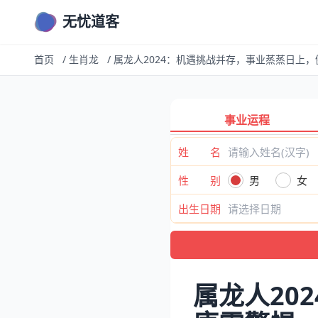
无忧道客
首页
/
生肖龙
/
属龙人2024：机遇挑战并存，事业蒸蒸日上
事业运程
姓 名
性 别
男
女
出生日期
属龙人20