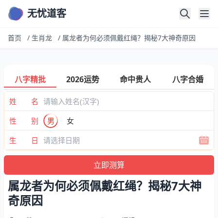
无忧道客
首页
/
生肖龙
/
属龙者为何必须佩戴红绳？揭秘7大神奇原因
八字精批
2026运势
命中贵人
八字合婚
姓 名
性 别
男
女
生 日
属龙者为何必须佩戴红绳？揭秘7大神
奇原因