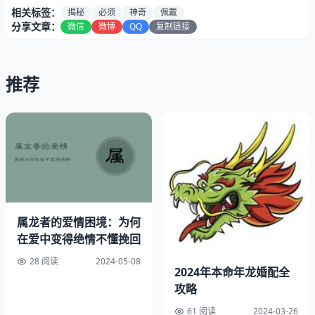
相关标签：
揭秘
必须
神奇
佩戴
分享文章：
微信
微博
QQ
复制链接
推荐
2.辟邪驱凶
属龙者的爱情困境：为何
在爱中变得绝情不懂挽回
红绳历来被视为抵御邪煞之物，有助于属龙之人化解职场中
28 阅读
2024-05-08
2024年本命年龙婚配全
的竞争与困扰。佩戴红绳能助其祛除负能量，保持平静心
攻略
境，以更积极的态度迎接挑战。
61 阅读
2024-03-26