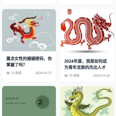
3.提升桃花运
属龙者往往具备非凡魅力与吸引度，然因视野过高而常忽视
潜在之恋爱机遇。配戴红色手链可提升其异性缘，助力爱情
之路顺利发展。
4.改善人际关系
辰龙之人性格独立且自信，然亦带有傲气。佩带红色手链有
属龙女性的婚姻密码，你
助于平衡其个性，助力其有效交际，增进人际关系。
2024年度，我是如何成
掌握了吗？
为青年龙族的杰出人才
5.增加财运
72 阅读
2024-03-27
75 阅读
2024-03-24