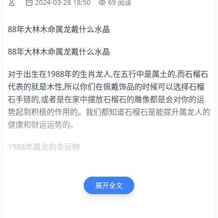
2024-03-28 18:50
69 阅读
88年大林木命属龙戴什么水晶
88年大林木命属龙戴什么水晶
对于出生在1988年的生肖龙人,在五行中是属土的,而石榴石
代表的就是木性,所以你们在佩戴饰品的时候可以选择石榴
石手链的,或者是在家中摆放石榴石的雕像都是会对你的运
势起到积极的作用的。我们都知道石榴石是能提升属龙人的
健康和财运运势的。
1988年属龙的幸运物
1988年的生肖龙在生活中经常都会遇到了比较麻烦的事情
的,导致自己做事情是不能顺利的,也容易出现了头疼的情
展开全文
况。如果是这样的话肯定会有不少的挫折和阻碍的,甚至会
给自己带来了不好的影响的。如果是有这样的情况,建议生