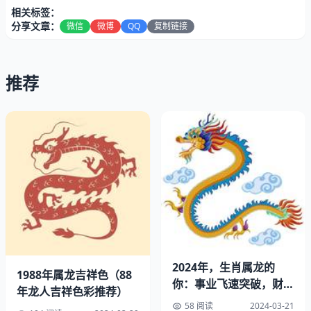
肖龙的人可以随身带着石榴石的手链的,这样是可以帮助自
相关标签：
己消除灾难的,也可以改善一下自身的精神面貌。
分享文章：
微信
微博
QQ
复制链接
大林木命适合戴什么
推荐
2024年，生肖属龙的
1988年属龙吉祥色（88
你：事业飞速突破，财运
年龙人吉祥色彩推荐）
亨通，感情甜蜜稳定
58 阅读
2024-03-21