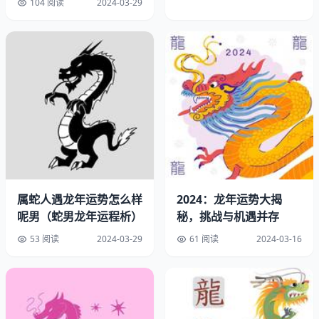
104 阅读
2024-03-29
红纹石,玛瑙是一种非常漂亮的首饰,在古时候就一直被当成
是一个趋吉避凶的吉祥物配饰。
象征着快乐、长寿以及好运气。对于身体状况较差或者是希
望通过佩戴珠宝来让自己转运的属龙朋友非常合适。
是一种非常珍贵又稀有的矿物质,由于含有大量元素而形成
的。
属蛇人遇龙年运势怎么样
2024：龙年运势大揭
呢男（蛇男龙年运程析）
秘，挑战与机遇并存
白玉髓,质地细腻温润,具有平衡一切能量的功能。
53 阅读
2024-03-29
61 阅读
2024-03-16