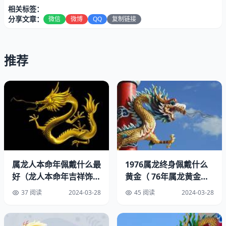
相关标签：
属龙人终生的运势如何呢?
分享文章：
微信
微博
QQ
复制链接
属龙的人一生运气都很好,他们做事情有胆识,并且意志力很
坚定,再加上他们很有才能,通常能成为行业中的佼佼者。属
推荐
龙人的性格比较强势,不过他们对待感情非常专一。属龙人
做事情很专一,不管是在事业中还是感情中,都能取得很好的
结果。不过属龙人由于过于强势的性格,也会给自己带来很
多麻烦。属龙人平时要注意低调一点,避免与他人发生口角
冲突,这样才能够让自己的运势更加稳定。
属龙人本命年佩戴什么最
1976属龙终身佩戴什么
好（龙人本命年吉祥饰
黄金（ 76年属龙黄金饰
品）
品推荐）
37 阅读
2024-03-28
45 阅读
2024-03-28