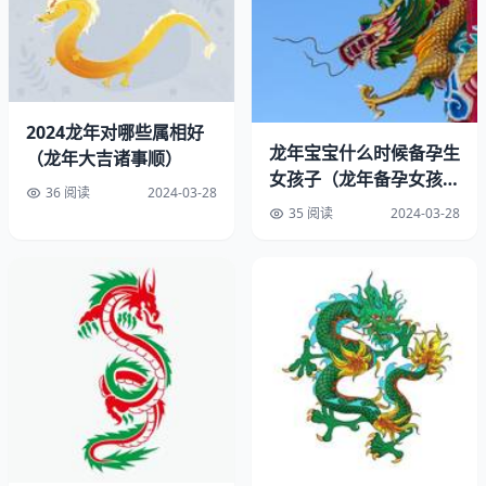
2024龙年对哪些属相好
属龙人贵人全揭秘
龙年宝宝什么时候备孕生
（龙年大吉诸事顺）
女孩子（龙年备孕女孩时
属龙人天生贵格,气运旺盛。人中龙凤,不是空穴来风。
36 阅读
2024-03-28
机）
35 阅读
2024-03-28
龙年出生的人具有很大魅力,能在演艺界、运动界崭露头
角。他们大都出生在富裕家庭,年轻时就有远大的理想和目
标,所以往往会辛勤挥洒汗水,最终能实现。到了中年以后,一
般都会事业有成,名利双收,晚年会非常幸福,生活丰富多彩。
生肖龙的贵人属相:猴
龙和猴:猴可以对龙为所欲为,而龙也会利用猴。顿指气使和
相互利用,说的就是龙猴这一对朋友。如果朋友都做到这个
份上了,那还有什么意思呢?倒还不如不做。所以,当龙和猴相