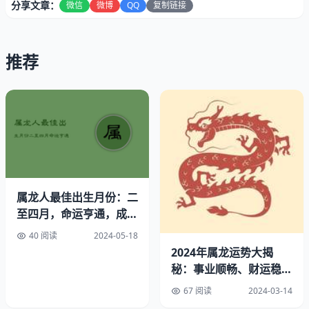
分享文章：
微信
微博
QQ
复制链接
推荐
属龙人最佳出生月份：二
至四月，命运亨通，成就
辉煌
40 阅读
2024-05-18
生肖为鸡与龙者皆怀揣着对美好生活的热盼以及热忱。鸡与
2024年属龙运势大揭
龙的共性在于他们对时尚、文化及创新有着一致热爱，使得
秘：事业顺畅、财运稳
他们自然而然地在商业世界里建立起沟通桥梁，从而获得显
定、感情平淡但稳定
67 阅读
2024-03-14
著的经济成果。属鸡之人坚忍不拔，效率极高，这无疑能助