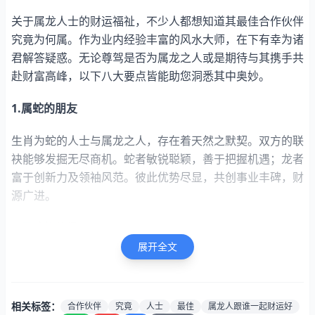
关于属龙人士的财运福祉，不少人都想知道其最佳合作伙伴
究竟为何属。作为业内经验丰富的风水大师，在下有幸为诸
君解答疑惑。无论尊驾是否为属龙之人或是期待与其携手共
赴财富高峰，以下八大要点皆能助您洞悉其中奥妙。
1.属蛇的朋友
生肖为蛇的人士与属龙之人，存在着天然之默契。双方的联
袂能够发掘无尽商机。蛇者敏锐聪颖，善于把握机遇；龙者
富于创新力及领袖风范。彼此优势尽显，共创事业丰碑，财
源广进。
2.属鸡的伴侣
展开全文
相关标签：
合作伙伴
究竟
人士
最佳
属龙人跟谁一起财运好