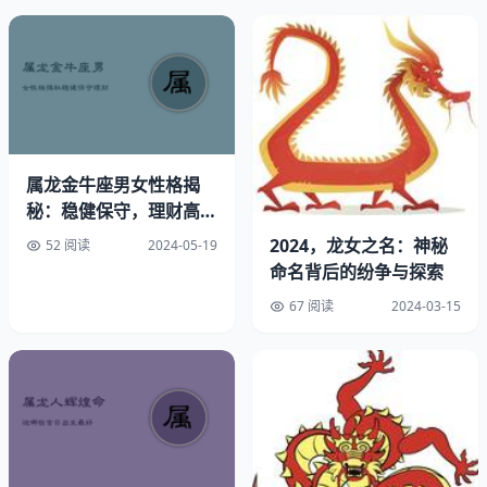
属龙的他们实现财富增值之愿景。
3.属猴的伙伴
生肖为申猴的人士思维敏捷，具有出色化解困境及危机的能
力。在与辰龙之人共事过程中，他们能快速探寻解决之道，
在商务洽谈环节也展现出高超的应对技巧。同时，申猴之士
属龙金牛座男女性格揭
擅长人际交往，这对其携手辰龙之人开拓职业道路具有重大
秘：稳健保守，理财高
意义。
手，情感世界里的慢热与
2024，龙女之名：神秘
52 阅读
2024-05-19
坚持
命名背后的纷争与探索
4.属虎的同伴
67 阅读
2024-03-15
命理学指出，属虎之人坚韧果敢，富有极强的上进精神。与
属龙者联手共行，能共同迎接各种挑战，承受更大风险。这
种互补性合作将激发各自最大潜力，助力取得更丰厚的成就
与财富。